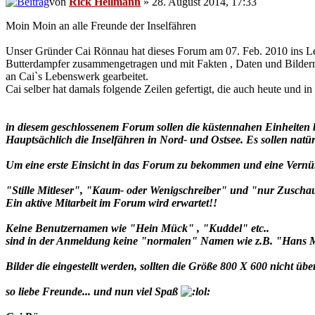
von
Rick Hellmann
» 28. August 2014, 17:33
Moin Moin an alle Freunde der Inselfähren
Unser Gründer Cai Rönnau hat dieses Forum am 07. Feb. 2010 ins Lebe
Butterdampfer zusammengetragen und mit Fakten , Daten und Bildern 
an Cai`s Lebenswerk gearbeitet.
Cai selber hat damals folgende Zeilen gefertigt, die auch heute und in 
in diesem geschlossenem Forum sollen die küstennahen Einheiten 
Hauptsächlich die Inselfähren in Nord- und Ostsee. Es sollen na
Um eine erste Einsicht in das Forum zu bekommen und eine Vernünf
"Stille Mitleser", "Kaum- oder Wenigschreiber" und "nur Zuschaue
Ein aktive Mitarbeit im Forum wird erwartet!!
Keine Benutzernamen wie "Hein Mück" , "Kuddel" etc..
sind in der Anmeldung keine "normalen" Namen wie z.B. "Hans M.
Bilder die eingestellt werden, sollten die Größe 800 X 600 nicht üb
so liebe Freunde... und nun viel Spaß