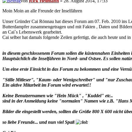
von
Rick Hellmann
» 28. August 2014, 17:33
Moin Moin an alle Freunde der Inselfähren
Unser Gründer Cai Rönnau hat dieses Forum am 07. Feb. 2010 ins Lebe
Butterdampfer zusammengetragen und mit Fakten , Daten und Bildern 
an Cai`s Lebenswerk gearbeitet.
Cai selber hat damals folgende Zeilen gefertigt, die auch heute und in 
in diesem geschlossenem Forum sollen die küstennahen Einheiten 
Hauptsächlich die Inselfähren in Nord- und Ostsee. Es sollen na
Um eine erste Einsicht in das Forum zu bekommen und eine Vernünf
"Stille Mitleser", "Kaum- oder Wenigschreiber" und "nur Zuschaue
Ein aktive Mitarbeit im Forum wird erwartet!!
Keine Benutzernamen wie "Hein Mück" , "Kuddel" etc..
sind in der Anmeldung keine "normalen" Namen wie z.B. "Hans M.
Bilder die eingestellt werden, sollten die Größe 800 X 600 nicht üb
so liebe Freunde... und nun viel Spaß