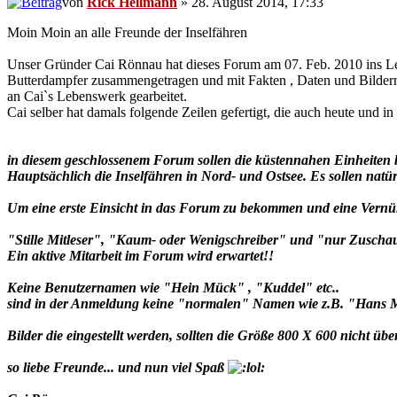
von
Rick Hellmann
» 28. August 2014, 17:33
Moin Moin an alle Freunde der Inselfähren
Unser Gründer Cai Rönnau hat dieses Forum am 07. Feb. 2010 ins Lebe
Butterdampfer zusammengetragen und mit Fakten , Daten und Bildern 
an Cai`s Lebenswerk gearbeitet.
Cai selber hat damals folgende Zeilen gefertigt, die auch heute und in 
in diesem geschlossenem Forum sollen die küstennahen Einheiten 
Hauptsächlich die Inselfähren in Nord- und Ostsee. Es sollen na
Um eine erste Einsicht in das Forum zu bekommen und eine Vernünf
"Stille Mitleser", "Kaum- oder Wenigschreiber" und "nur Zuschaue
Ein aktive Mitarbeit im Forum wird erwartet!!
Keine Benutzernamen wie "Hein Mück" , "Kuddel" etc..
sind in der Anmeldung keine "normalen" Namen wie z.B. "Hans M.
Bilder die eingestellt werden, sollten die Größe 800 X 600 nicht üb
so liebe Freunde... und nun viel Spaß