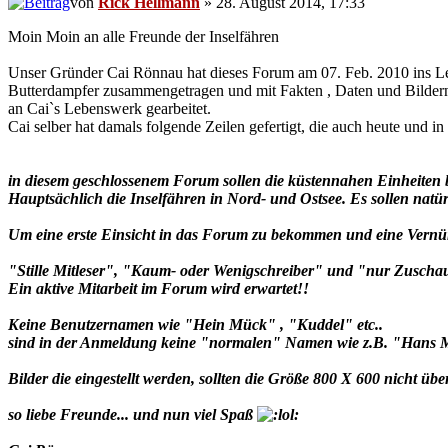
von
Rick Hellmann
» 28. August 2014, 17:33
Moin Moin an alle Freunde der Inselfähren
Unser Gründer Cai Rönnau hat dieses Forum am 07. Feb. 2010 ins Lebe
Butterdampfer zusammengetragen und mit Fakten , Daten und Bildern 
an Cai`s Lebenswerk gearbeitet.
Cai selber hat damals folgende Zeilen gefertigt, die auch heute und in 
in diesem geschlossenem Forum sollen die küstennahen Einheiten 
Hauptsächlich die Inselfähren in Nord- und Ostsee. Es sollen na
Um eine erste Einsicht in das Forum zu bekommen und eine Vernünf
"Stille Mitleser", "Kaum- oder Wenigschreiber" und "nur Zuschaue
Ein aktive Mitarbeit im Forum wird erwartet!!
Keine Benutzernamen wie "Hein Mück" , "Kuddel" etc..
sind in der Anmeldung keine "normalen" Namen wie z.B. "Hans M.
Bilder die eingestellt werden, sollten die Größe 800 X 600 nicht üb
so liebe Freunde... und nun viel Spaß