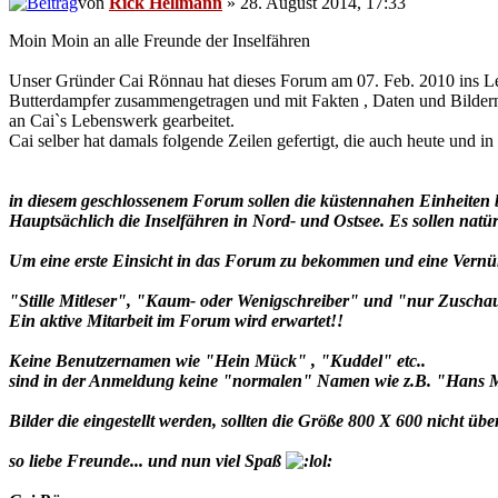
von
Rick Hellmann
» 28. August 2014, 17:33
Moin Moin an alle Freunde der Inselfähren
Unser Gründer Cai Rönnau hat dieses Forum am 07. Feb. 2010 ins Lebe
Butterdampfer zusammengetragen und mit Fakten , Daten und Bildern 
an Cai`s Lebenswerk gearbeitet.
Cai selber hat damals folgende Zeilen gefertigt, die auch heute und in 
in diesem geschlossenem Forum sollen die küstennahen Einheiten 
Hauptsächlich die Inselfähren in Nord- und Ostsee. Es sollen na
Um eine erste Einsicht in das Forum zu bekommen und eine Vernünf
"Stille Mitleser", "Kaum- oder Wenigschreiber" und "nur Zuschaue
Ein aktive Mitarbeit im Forum wird erwartet!!
Keine Benutzernamen wie "Hein Mück" , "Kuddel" etc..
sind in der Anmeldung keine "normalen" Namen wie z.B. "Hans M.
Bilder die eingestellt werden, sollten die Größe 800 X 600 nicht üb
so liebe Freunde... und nun viel Spaß