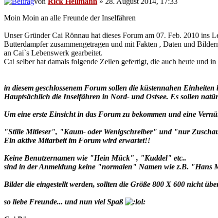
von
Rick Hellmann
» 28. August 2014, 17:33
Moin Moin an alle Freunde der Inselfähren
Unser Gründer Cai Rönnau hat dieses Forum am 07. Feb. 2010 ins Lebe
Butterdampfer zusammengetragen und mit Fakten , Daten und Bildern 
an Cai`s Lebenswerk gearbeitet.
Cai selber hat damals folgende Zeilen gefertigt, die auch heute und in 
in diesem geschlossenem Forum sollen die küstennahen Einheiten 
Hauptsächlich die Inselfähren in Nord- und Ostsee. Es sollen na
Um eine erste Einsicht in das Forum zu bekommen und eine Vernünf
"Stille Mitleser", "Kaum- oder Wenigschreiber" und "nur Zuschaue
Ein aktive Mitarbeit im Forum wird erwartet!!
Keine Benutzernamen wie "Hein Mück" , "Kuddel" etc..
sind in der Anmeldung keine "normalen" Namen wie z.B. "Hans M.
Bilder die eingestellt werden, sollten die Größe 800 X 600 nicht üb
so liebe Freunde... und nun viel Spaß