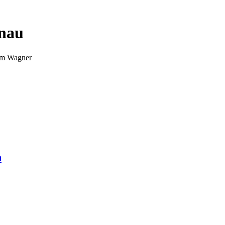
nnau
Tim Wagner
n