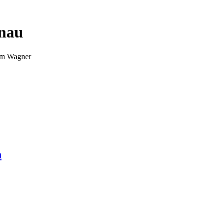
nnau
Tim Wagner
n