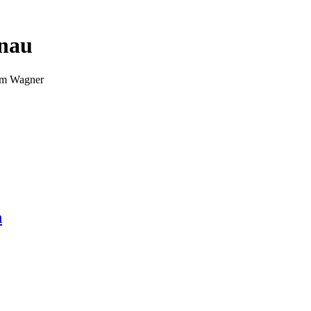
nnau
Tim Wagner
n