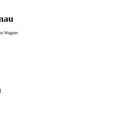
nnau
Tim Wagner
n