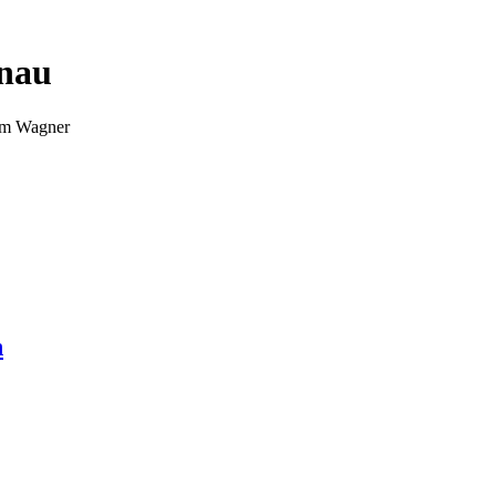
nnau
Tim Wagner
n