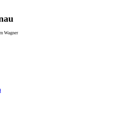
nnau
Tim Wagner
n