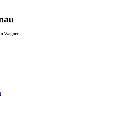
nnau
Tim Wagner
n