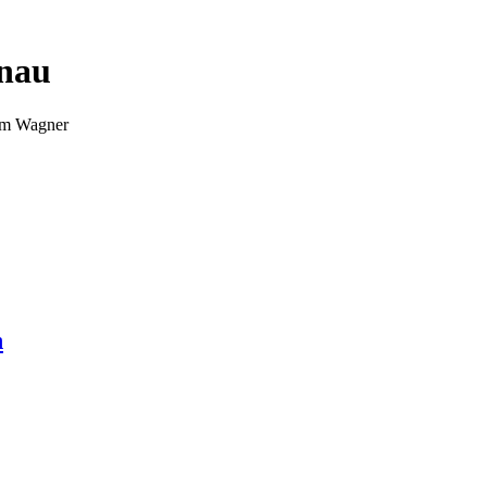
nnau
Tim Wagner
n