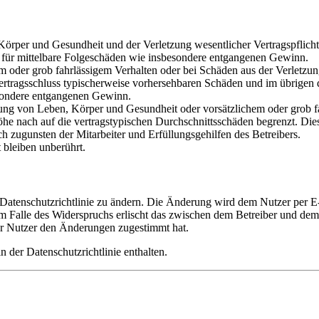
rper und Gesundheit und der Verletzung wesentlicher Vertragspflichten
ch für mittelbare Folgeschäden wie insbesondere entgangenen Gewinn.
em oder grob fahrlässigem Verhalten oder bei Schäden aus der Verletz
i Vertragsschluss typischerweise vorhersehbaren Schäden und im übrigen
besondere entgangenen Gewinn.
ng von Leben, Körper und Gesundheit oder vorsätzlichem oder grob fah
e nach auf die vertragstypischen Durchschnittsschäden begrenzt. Dies
h zugunsten der Mitarbeiter und Erfüllungsgehilfen des Betreibers.
bleiben unberührt.
 Datenschutzrichtlinie zu ändern. Die Änderung wird dem Nutzer per E-
m Falle des Widerspruchs erlischt das zwischen dem Betreiber und dem 
er Nutzer den Änderungen zugestimmt hat.
 der Datenschutzrichtlinie enthalten.