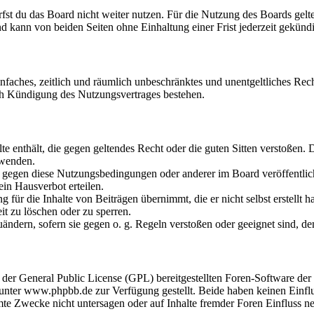
fst du das Board nicht weiter nutzen. Für die Nutzung des Boards gelten
 kann von beiden Seiten ohne Einhaltung einer Frist jederzeit gekünd
 einfaches, zeitlich und räumlich unbeschränktes und unentgeltliches R
ch Kündigung des Nutzungsvertrages bestehen.
alte enthält, die gegen geltendes Recht oder die guten Sitten verstoßen. 
rwenden.
n gegen diese Nutzungsbedingungen oder anderer im Board veröffentli
in Hausverbot erteilen.
für die Inhalte von Beiträgen übernimmt, die er nicht selbst erstellt 
it zu löschen oder zu sperren.
uändern, sofern sie gegen o. g. Regeln verstoßen oder geeignet sind, 
r der General Public License (GPL) bereitgestellten Foren-Software 
ter www.phpbb.de zur Verfügung gestellt. Beide haben keinen Einflus
te Zwecke nicht untersagen oder auf Inhalte fremder Foren Einfluss n