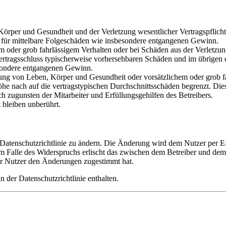
rper und Gesundheit und der Verletzung wesentlicher Vertragspflichten
ch für mittelbare Folgeschäden wie insbesondere entgangenen Gewinn.
em oder grob fahrlässigem Verhalten oder bei Schäden aus der Verletz
i Vertragsschluss typischerweise vorhersehbaren Schäden und im übrigen
besondere entgangenen Gewinn.
ng von Leben, Körper und Gesundheit oder vorsätzlichem oder grob fah
e nach auf die vertragstypischen Durchschnittsschäden begrenzt. Dies
h zugunsten der Mitarbeiter und Erfüllungsgehilfen des Betreibers.
bleiben unberührt.
 Datenschutzrichtlinie zu ändern. Die Änderung wird dem Nutzer per E-
m Falle des Widerspruchs erlischt das zwischen dem Betreiber und dem 
er Nutzer den Änderungen zugestimmt hat.
 der Datenschutzrichtlinie enthalten.