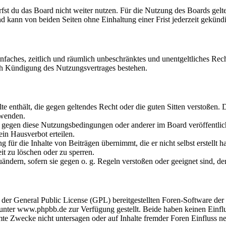
fst du das Board nicht weiter nutzen. Für die Nutzung des Boards gelten
 kann von beiden Seiten ohne Einhaltung einer Frist jederzeit gekünd
 einfaches, zeitlich und räumlich unbeschränktes und unentgeltliches R
ch Kündigung des Nutzungsvertrages bestehen.
alte enthält, die gegen geltendes Recht oder die guten Sitten verstoßen. 
rwenden.
n gegen diese Nutzungsbedingungen oder anderer im Board veröffentli
in Hausverbot erteilen.
für die Inhalte von Beiträgen übernimmt, die er nicht selbst erstellt 
it zu löschen oder zu sperren.
uändern, sofern sie gegen o. g. Regeln verstoßen oder geeignet sind, 
r der General Public License (GPL) bereitgestellten Foren-Software 
ter www.phpbb.de zur Verfügung gestellt. Beide haben keinen Einflus
te Zwecke nicht untersagen oder auf Inhalte fremder Foren Einfluss n