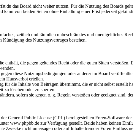
fst du das Board nicht weiter nutzen. Für die Nutzung des Boards gelten
 kann von beiden Seiten ohne Einhaltung einer Frist jederzeit gekünd
 einfaches, zeitlich und räumlich unbeschränktes und unentgeltliches R
ch Kündigung des Nutzungsvertrages bestehen.
alte enthält, die gegen geltendes Recht oder die guten Sitten verstoßen. 
rwenden.
n gegen diese Nutzungsbedingungen oder anderer im Board veröffentli
in Hausverbot erteilen.
für die Inhalte von Beiträgen übernimmt, die er nicht selbst erstellt 
it zu löschen oder zu sperren.
uändern, sofern sie gegen o. g. Regeln verstoßen oder geeignet sind, 
r der General Public License (GPL) bereitgestellten Foren-Software 
ter www.phpbb.de zur Verfügung gestellt. Beide haben keinen Einflus
te Zwecke nicht untersagen oder auf Inhalte fremder Foren Einfluss n