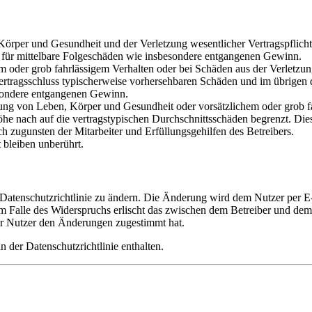
rper und Gesundheit und der Verletzung wesentlicher Vertragspflichten
ch für mittelbare Folgeschäden wie insbesondere entgangenen Gewinn.
em oder grob fahrlässigem Verhalten oder bei Schäden aus der Verletz
i Vertragsschluss typischerweise vorhersehbaren Schäden und im übrigen
besondere entgangenen Gewinn.
ng von Leben, Körper und Gesundheit oder vorsätzlichem oder grob fah
e nach auf die vertragstypischen Durchschnittsschäden begrenzt. Dies
h zugunsten der Mitarbeiter und Erfüllungsgehilfen des Betreibers.
bleiben unberührt.
 Datenschutzrichtlinie zu ändern. Die Änderung wird dem Nutzer per E-
m Falle des Widerspruchs erlischt das zwischen dem Betreiber und dem 
er Nutzer den Änderungen zugestimmt hat.
 der Datenschutzrichtlinie enthalten.