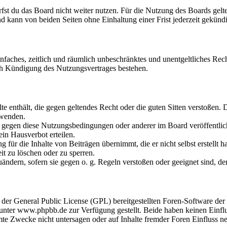
fst du das Board nicht weiter nutzen. Für die Nutzung des Boards gelten
 kann von beiden Seiten ohne Einhaltung einer Frist jederzeit gekünd
 einfaches, zeitlich und räumlich unbeschränktes und unentgeltliches R
ch Kündigung des Nutzungsvertrages bestehen.
alte enthält, die gegen geltendes Recht oder die guten Sitten verstoßen. 
rwenden.
n gegen diese Nutzungsbedingungen oder anderer im Board veröffentli
in Hausverbot erteilen.
für die Inhalte von Beiträgen übernimmt, die er nicht selbst erstellt 
it zu löschen oder zu sperren.
uändern, sofern sie gegen o. g. Regeln verstoßen oder geeignet sind, 
r der General Public License (GPL) bereitgestellten Foren-Software 
ter www.phpbb.de zur Verfügung gestellt. Beide haben keinen Einflus
te Zwecke nicht untersagen oder auf Inhalte fremder Foren Einfluss n