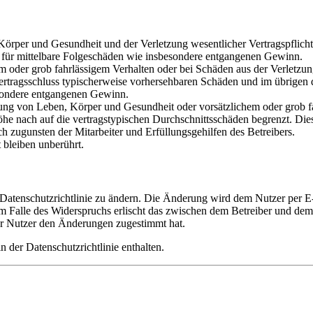
rper und Gesundheit und der Verletzung wesentlicher Vertragspflichten
ch für mittelbare Folgeschäden wie insbesondere entgangenen Gewinn.
em oder grob fahrlässigem Verhalten oder bei Schäden aus der Verletz
i Vertragsschluss typischerweise vorhersehbaren Schäden und im übrigen
besondere entgangenen Gewinn.
ng von Leben, Körper und Gesundheit oder vorsätzlichem oder grob fah
e nach auf die vertragstypischen Durchschnittsschäden begrenzt. Dies
h zugunsten der Mitarbeiter und Erfüllungsgehilfen des Betreibers.
bleiben unberührt.
 Datenschutzrichtlinie zu ändern. Die Änderung wird dem Nutzer per E-
m Falle des Widerspruchs erlischt das zwischen dem Betreiber und dem 
er Nutzer den Änderungen zugestimmt hat.
 der Datenschutzrichtlinie enthalten.