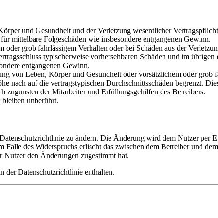
rper und Gesundheit und der Verletzung wesentlicher Vertragspflichten
ch für mittelbare Folgeschäden wie insbesondere entgangenen Gewinn.
em oder grob fahrlässigem Verhalten oder bei Schäden aus der Verletz
i Vertragsschluss typischerweise vorhersehbaren Schäden und im übrigen
besondere entgangenen Gewinn.
ng von Leben, Körper und Gesundheit oder vorsätzlichem oder grob fah
e nach auf die vertragstypischen Durchschnittsschäden begrenzt. Dies
h zugunsten der Mitarbeiter und Erfüllungsgehilfen des Betreibers.
bleiben unberührt.
 Datenschutzrichtlinie zu ändern. Die Änderung wird dem Nutzer per E-
m Falle des Widerspruchs erlischt das zwischen dem Betreiber und dem 
er Nutzer den Änderungen zugestimmt hat.
 der Datenschutzrichtlinie enthalten.