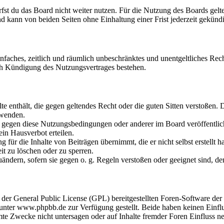
fst du das Board nicht weiter nutzen. Für die Nutzung des Boards gelten
 kann von beiden Seiten ohne Einhaltung einer Frist jederzeit gekünd
 einfaches, zeitlich und räumlich unbeschränktes und unentgeltliches R
ch Kündigung des Nutzungsvertrages bestehen.
alte enthält, die gegen geltendes Recht oder die guten Sitten verstoßen. 
rwenden.
n gegen diese Nutzungsbedingungen oder anderer im Board veröffentli
in Hausverbot erteilen.
für die Inhalte von Beiträgen übernimmt, die er nicht selbst erstellt 
it zu löschen oder zu sperren.
uändern, sofern sie gegen o. g. Regeln verstoßen oder geeignet sind, 
r der General Public License (GPL) bereitgestellten Foren-Software 
ter www.phpbb.de zur Verfügung gestellt. Beide haben keinen Einflus
te Zwecke nicht untersagen oder auf Inhalte fremder Foren Einfluss n