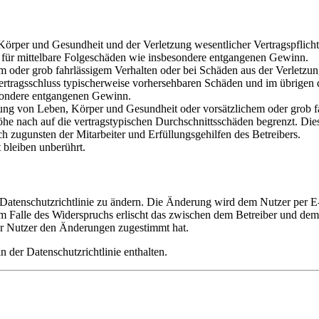
rper und Gesundheit und der Verletzung wesentlicher Vertragspflichten
ch für mittelbare Folgeschäden wie insbesondere entgangenen Gewinn.
em oder grob fahrlässigem Verhalten oder bei Schäden aus der Verletz
i Vertragsschluss typischerweise vorhersehbaren Schäden und im übrigen
besondere entgangenen Gewinn.
ng von Leben, Körper und Gesundheit oder vorsätzlichem oder grob fah
e nach auf die vertragstypischen Durchschnittsschäden begrenzt. Dies
h zugunsten der Mitarbeiter und Erfüllungsgehilfen des Betreibers.
bleiben unberührt.
 Datenschutzrichtlinie zu ändern. Die Änderung wird dem Nutzer per E-
m Falle des Widerspruchs erlischt das zwischen dem Betreiber und dem 
er Nutzer den Änderungen zugestimmt hat.
 der Datenschutzrichtlinie enthalten.