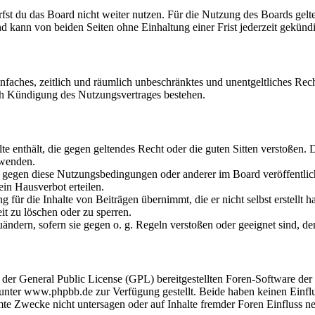
fst du das Board nicht weiter nutzen. Für die Nutzung des Boards gelten
 kann von beiden Seiten ohne Einhaltung einer Frist jederzeit gekünd
 einfaches, zeitlich und räumlich unbeschränktes und unentgeltliches R
ch Kündigung des Nutzungsvertrages bestehen.
alte enthält, die gegen geltendes Recht oder die guten Sitten verstoßen. 
rwenden.
n gegen diese Nutzungsbedingungen oder anderer im Board veröffentli
in Hausverbot erteilen.
für die Inhalte von Beiträgen übernimmt, die er nicht selbst erstellt 
it zu löschen oder zu sperren.
uändern, sofern sie gegen o. g. Regeln verstoßen oder geeignet sind, 
r der General Public License (GPL) bereitgestellten Foren-Software 
ter www.phpbb.de zur Verfügung gestellt. Beide haben keinen Einflus
te Zwecke nicht untersagen oder auf Inhalte fremder Foren Einfluss n