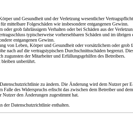
rper und Gesundheit und der Verletzung wesentlicher Vertragspflichten
ch für mittelbare Folgeschäden wie insbesondere entgangenen Gewinn.
em oder grob fahrlässigem Verhalten oder bei Schäden aus der Verletz
i Vertragsschluss typischerweise vorhersehbaren Schäden und im übrigen
besondere entgangenen Gewinn.
ng von Leben, Körper und Gesundheit oder vorsätzlichem oder grob fah
e nach auf die vertragstypischen Durchschnittsschäden begrenzt. Dies
h zugunsten der Mitarbeiter und Erfüllungsgehilfen des Betreibers.
bleiben unberührt.
 Datenschutzrichtlinie zu ändern. Die Änderung wird dem Nutzer per E-
m Falle des Widerspruchs erlischt das zwischen dem Betreiber und dem 
er Nutzer den Änderungen zugestimmt hat.
 der Datenschutzrichtlinie enthalten.