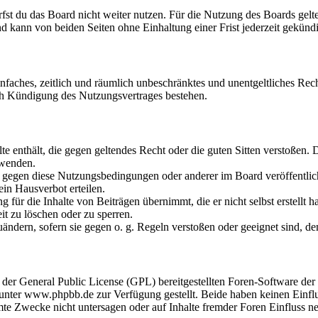
fst du das Board nicht weiter nutzen. Für die Nutzung des Boards gelten
 kann von beiden Seiten ohne Einhaltung einer Frist jederzeit gekünd
 einfaches, zeitlich und räumlich unbeschränktes und unentgeltliches R
ch Kündigung des Nutzungsvertrages bestehen.
alte enthält, die gegen geltendes Recht oder die guten Sitten verstoßen. 
rwenden.
n gegen diese Nutzungsbedingungen oder anderer im Board veröffentli
in Hausverbot erteilen.
für die Inhalte von Beiträgen übernimmt, die er nicht selbst erstellt 
it zu löschen oder zu sperren.
uändern, sofern sie gegen o. g. Regeln verstoßen oder geeignet sind, 
r der General Public License (GPL) bereitgestellten Foren-Software 
ter www.phpbb.de zur Verfügung gestellt. Beide haben keinen Einflus
te Zwecke nicht untersagen oder auf Inhalte fremder Foren Einfluss n