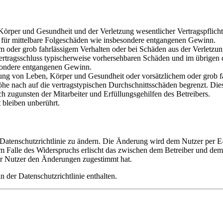
rper und Gesundheit und der Verletzung wesentlicher Vertragspflichten
ch für mittelbare Folgeschäden wie insbesondere entgangenen Gewinn.
em oder grob fahrlässigem Verhalten oder bei Schäden aus der Verletz
i Vertragsschluss typischerweise vorhersehbaren Schäden und im übrigen
besondere entgangenen Gewinn.
ng von Leben, Körper und Gesundheit oder vorsätzlichem oder grob fah
e nach auf die vertragstypischen Durchschnittsschäden begrenzt. Dies
h zugunsten der Mitarbeiter und Erfüllungsgehilfen des Betreibers.
bleiben unberührt.
 Datenschutzrichtlinie zu ändern. Die Änderung wird dem Nutzer per E-
m Falle des Widerspruchs erlischt das zwischen dem Betreiber und dem 
er Nutzer den Änderungen zugestimmt hat.
 der Datenschutzrichtlinie enthalten.