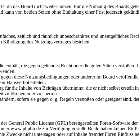
fst du das Board nicht weiter nutzen. Für die Nutzung des Boards gelten
 kann von beiden Seiten ohne Einhaltung einer Frist jederzeit gekünd
 einfaches, zeitlich und räumlich unbeschränktes und unentgeltliches R
ch Kündigung des Nutzungsvertrages bestehen.
alte enthält, die gegen geltendes Recht oder die guten Sitten verstoßen. 
rwenden.
n gegen diese Nutzungsbedingungen oder anderer im Board veröffentli
in Hausverbot erteilen.
für die Inhalte von Beiträgen übernimmt, die er nicht selbst erstellt 
it zu löschen oder zu sperren.
uändern, sofern sie gegen o. g. Regeln verstoßen oder geeignet sind, 
r der General Public License (GPL) bereitgestellten Foren-Software 
ter www.phpbb.de zur Verfügung gestellt. Beide haben keinen Einflus
te Zwecke nicht untersagen oder auf Inhalte fremder Foren Einfluss n