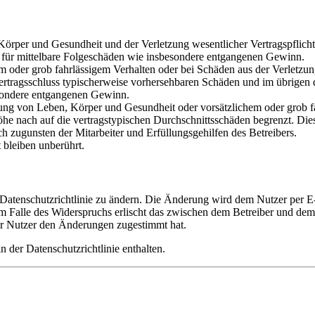
rper und Gesundheit und der Verletzung wesentlicher Vertragspflichten
ch für mittelbare Folgeschäden wie insbesondere entgangenen Gewinn.
em oder grob fahrlässigem Verhalten oder bei Schäden aus der Verletz
i Vertragsschluss typischerweise vorhersehbaren Schäden und im übrigen
besondere entgangenen Gewinn.
ng von Leben, Körper und Gesundheit oder vorsätzlichem oder grob fah
e nach auf die vertragstypischen Durchschnittsschäden begrenzt. Dies
h zugunsten der Mitarbeiter und Erfüllungsgehilfen des Betreibers.
bleiben unberührt.
 Datenschutzrichtlinie zu ändern. Die Änderung wird dem Nutzer per E-
m Falle des Widerspruchs erlischt das zwischen dem Betreiber und dem 
er Nutzer den Änderungen zugestimmt hat.
 der Datenschutzrichtlinie enthalten.