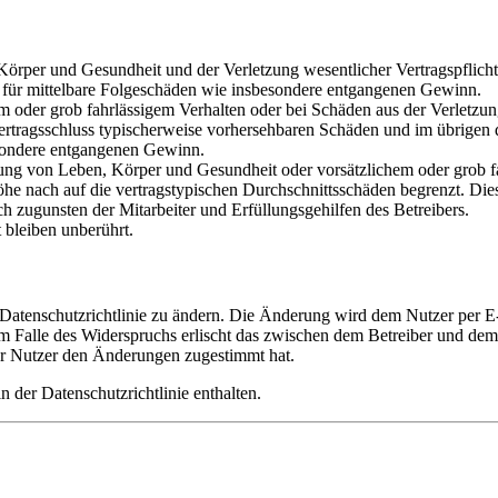
rper und Gesundheit und der Verletzung wesentlicher Vertragspflichten
ch für mittelbare Folgeschäden wie insbesondere entgangenen Gewinn.
em oder grob fahrlässigem Verhalten oder bei Schäden aus der Verletz
i Vertragsschluss typischerweise vorhersehbaren Schäden und im übrigen
besondere entgangenen Gewinn.
ng von Leben, Körper und Gesundheit oder vorsätzlichem oder grob fah
e nach auf die vertragstypischen Durchschnittsschäden begrenzt. Dies
h zugunsten der Mitarbeiter und Erfüllungsgehilfen des Betreibers.
bleiben unberührt.
 Datenschutzrichtlinie zu ändern. Die Änderung wird dem Nutzer per E-
m Falle des Widerspruchs erlischt das zwischen dem Betreiber und dem 
er Nutzer den Änderungen zugestimmt hat.
 der Datenschutzrichtlinie enthalten.