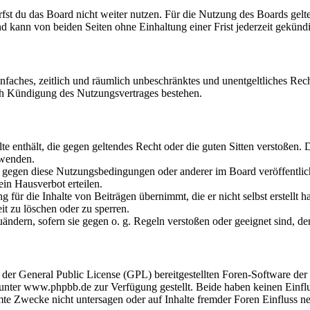
fst du das Board nicht weiter nutzen. Für die Nutzung des Boards gelten
 kann von beiden Seiten ohne Einhaltung einer Frist jederzeit gekünd
 einfaches, zeitlich und räumlich unbeschränktes und unentgeltliches R
ch Kündigung des Nutzungsvertrages bestehen.
alte enthält, die gegen geltendes Recht oder die guten Sitten verstoßen. 
rwenden.
n gegen diese Nutzungsbedingungen oder anderer im Board veröffentli
in Hausverbot erteilen.
für die Inhalte von Beiträgen übernimmt, die er nicht selbst erstellt 
it zu löschen oder zu sperren.
uändern, sofern sie gegen o. g. Regeln verstoßen oder geeignet sind, 
r der General Public License (GPL) bereitgestellten Foren-Software 
ter www.phpbb.de zur Verfügung gestellt. Beide haben keinen Einflus
te Zwecke nicht untersagen oder auf Inhalte fremder Foren Einfluss n