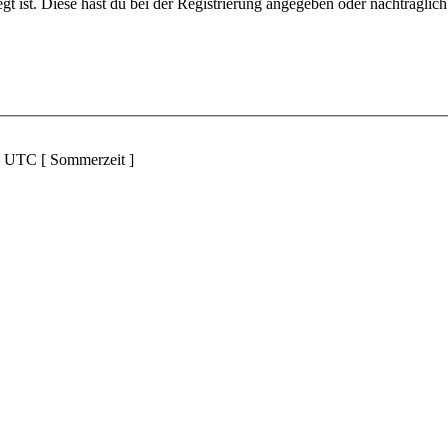
gt ist. Diese hast du bei der Registrierung angegeben oder nachträglic
d UTC [ Sommerzeit ]