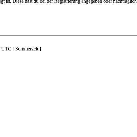
gt ist. Diese hast du bei der Registrierung angegeben oder nachträglic
d UTC [ Sommerzeit ]