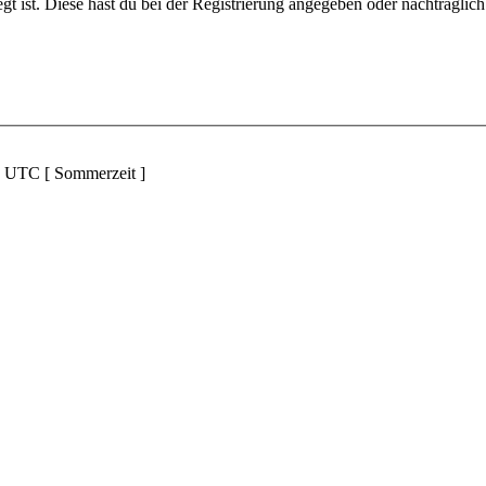
gt ist. Diese hast du bei der Registrierung angegeben oder nachträglic
d UTC [ Sommerzeit ]