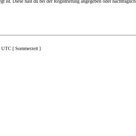
gt ist. Diese hast du bei der Registrierung angegeben oder nachträglic
d UTC [ Sommerzeit ]