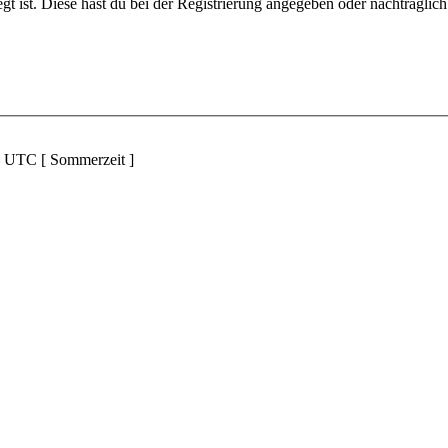
gt ist. Diese hast du bei der Registrierung angegeben oder nachträglic
d UTC [ Sommerzeit ]