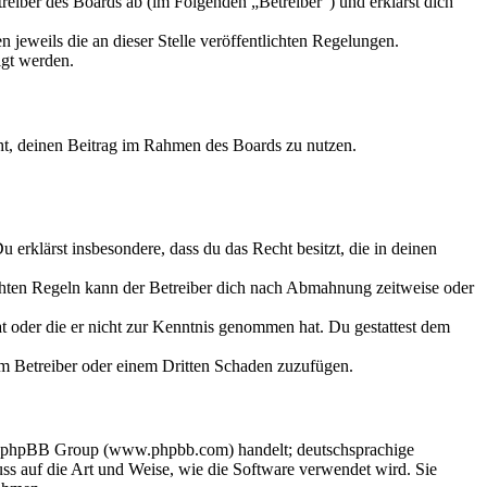
eiber des Boards ab (im Folgenden „Betreiber“) und erklärst dich
 jeweils die an dieser Stelle veröffentlichten Regelungen.
igt werden.
echt, deinen Beitrag im Rahmen des Boards zu nutzen.
Du erklärst insbesondere, dass du das Recht besitzt, die in deinen
chten Regeln kann der Betreiber dich nach Abmahnung zeitweise oder
hat oder die er nicht zur Kenntnis genommen hat. Du gestattest dem
dem Betreiber oder einem Dritten Schaden zuzufügen.
der phpBB Group (www.phpbb.com) handelt; deutschsprachige
s auf die Art und Weise, wie die Software verwendet wird. Sie