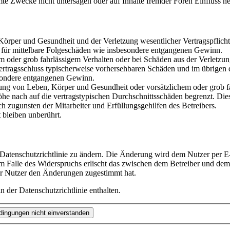
te Zwecke nicht untersagen oder auf Inhalte fremder Foren Einfluss n
rper und Gesundheit und der Verletzung wesentlicher Vertragspflichten
ch für mittelbare Folgeschäden wie insbesondere entgangenen Gewinn.
em oder grob fahrlässigem Verhalten oder bei Schäden aus der Verletz
i Vertragsschluss typischerweise vorhersehbaren Schäden und im übrigen
besondere entgangenen Gewinn.
ng von Leben, Körper und Gesundheit oder vorsätzlichem oder grob fah
e nach auf die vertragstypischen Durchschnittsschäden begrenzt. Dies
h zugunsten der Mitarbeiter und Erfüllungsgehilfen des Betreibers.
bleiben unberührt.
 Datenschutzrichtlinie zu ändern. Die Änderung wird dem Nutzer per E-
m Falle des Widerspruchs erlischt das zwischen dem Betreiber und dem 
er Nutzer den Änderungen zugestimmt hat.
 der Datenschutzrichtlinie enthalten.