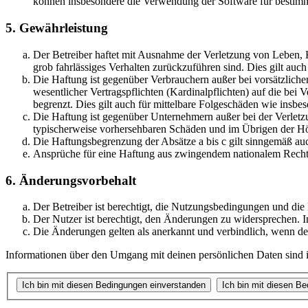
können insbesondere die Verwendung der Software für bestimm
5. Gewährleistung
Der Betreiber haftet mit Ausnahme der Verletzung von Leben, Kö
grob fahrlässiges Verhalten zurückzuführen sind. Dies gilt au
Die Haftung ist gegenüber Verbrauchern außer bei vorsätzlich
wesentlicher Vertragspflichten (Kardinalpflichten) auf die be
begrenzt. Dies gilt auch für mittelbare Folgeschäden wie ins
Die Haftung ist gegenüber Unternehmern außer bei der Verletzu
typischerweise vorhersehbaren Schäden und im Übrigen der Höh
Die Haftungsbegrenzung der Absätze a bis c gilt sinngemäß auc
Ansprüche für eine Haftung aus zwingendem nationalem Recht 
6. Änderungsvorbehalt
Der Betreiber ist berechtigt, die Nutzungsbedingungen und die
Der Nutzer ist berechtigt, den Änderungen zu widersprechen. I
Die Änderungen gelten als anerkannt und verbindlich, wenn d
Informationen über den Umgang mit deinen persönlichen Daten sind in