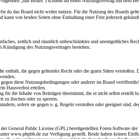
olgenden „das Board“) schließt du einen Nutzungsvertrag mit dem Betr
fst du das Board nicht weiter nutzen. Für die Nutzung des Boards gelten
 kann von beiden Seiten ohne Einhaltung einer Frist jederzeit gekünd
 einfaches, zeitlich und räumlich unbeschränktes und unentgeltliches R
ch Kündigung des Nutzungsvertrages bestehen.
alte enthält, die gegen geltendes Recht oder die guten Sitten verstoßen. 
rwenden.
n gegen diese Nutzungsbedingungen oder anderer im Board veröffentli
in Hausverbot erteilen.
für die Inhalte von Beiträgen übernimmt, die er nicht selbst erstellt 
it zu löschen oder zu sperren.
uändern, sofern sie gegen o. g. Regeln verstoßen oder geeignet sind, 
r der General Public License (GPL) bereitgestellten Foren-Software 
ter www.phpbb.de zur Verfügung gestellt. Beide haben keinen Einflus