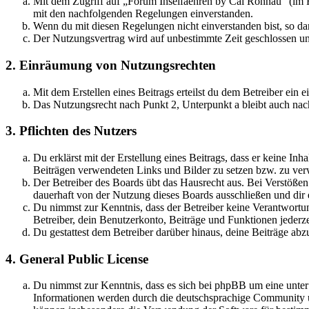
Mit dem Zugriff auf „Forum Inselfaehren by Cai Rönnau“ (im F
mit den nachfolgenden Regelungen einverstanden.
Wenn du mit diesen Regelungen nicht einverstanden bist, so dar
Der Nutzungsvertrag wird auf unbestimmte Zeit geschlossen und
2. Einräumung von Nutzungsrechten
Mit dem Erstellen eines Beitrags erteilst du dem Betreiber ein
Das Nutzungsrecht nach Punkt 2, Unterpunkt a bleibt auch na
3. Pflichten des Nutzers
Du erklärst mit der Erstellung eines Beitrags, dass er keine Inh
Beiträgen verwendeten Links und Bilder zu setzen bzw. zu ve
Der Betreiber des Boards übt das Hausrecht aus. Bei Verstöße
dauerhaft von der Nutzung dieses Boards ausschließen und dir e
Du nimmst zur Kenntnis, dass der Betreiber keine Verantwortung 
Betreiber, dein Benutzerkonto, Beiträge und Funktionen jederze
Du gestattest dem Betreiber darüber hinaus, deine Beiträge abz
4. General Public License
Du nimmst zur Kenntnis, dass es sich bei phpBB um eine unte
Informationen werden durch die deutschsprachige Community un