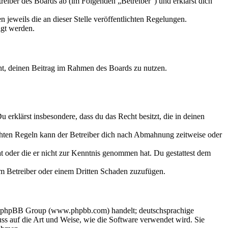
eiber des Boards ab (im Folgenden „Betreiber“) und erklärst dich
 jeweils die an dieser Stelle veröffentlichten Regelungen.
igt werden.
echt, deinen Beitrag im Rahmen des Boards zu nutzen.
Du erklärst insbesondere, dass du das Recht besitzt, die in deinen
chten Regeln kann der Betreiber dich nach Abmahnung zeitweise oder
hat oder die er nicht zur Kenntnis genommen hat. Du gestattest dem
dem Betreiber oder einem Dritten Schaden zuzufügen.
der phpBB Group (www.phpbb.com) handelt; deutschsprachige
s auf die Art und Weise, wie die Software verwendet wird. Sie