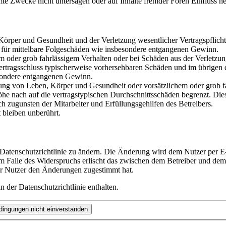
te Zwecke nicht untersagen oder auf Inhalte fremder Foren Einfluss n
rper und Gesundheit und der Verletzung wesentlicher Vertragspflichten
ch für mittelbare Folgeschäden wie insbesondere entgangenen Gewinn.
em oder grob fahrlässigem Verhalten oder bei Schäden aus der Verletz
i Vertragsschluss typischerweise vorhersehbaren Schäden und im übrigen
besondere entgangenen Gewinn.
ng von Leben, Körper und Gesundheit oder vorsätzlichem oder grob fah
e nach auf die vertragstypischen Durchschnittsschäden begrenzt. Dies
h zugunsten der Mitarbeiter und Erfüllungsgehilfen des Betreibers.
bleiben unberührt.
 Datenschutzrichtlinie zu ändern. Die Änderung wird dem Nutzer per E-
m Falle des Widerspruchs erlischt das zwischen dem Betreiber und dem 
er Nutzer den Änderungen zugestimmt hat.
 der Datenschutzrichtlinie enthalten.