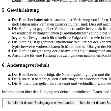
können insbesondere die Verwendung der Software für bestimm
5. Gewährleistung
Der Betreiber haftet mit Ausnahme der Verletzung von Leben, Kö
grob fahrlässiges Verhalten zurückzuführen sind. Dies gilt au
Die Haftung ist gegenüber Verbrauchern außer bei vorsätzlich
wesentlicher Vertragspflichten (Kardinalpflichten) auf die be
begrenzt. Dies gilt auch für mittelbare Folgeschäden wie ins
Die Haftung ist gegenüber Unternehmern außer bei der Verletzu
typischerweise vorhersehbaren Schäden und im Übrigen der Höh
Die Haftungsbegrenzung der Absätze a bis c gilt sinngemäß auc
Ansprüche für eine Haftung aus zwingendem nationalem Recht 
6. Änderungsvorbehalt
Der Betreiber ist berechtigt, die Nutzungsbedingungen und die
Der Nutzer ist berechtigt, den Änderungen zu widersprechen. I
Die Änderungen gelten als anerkannt und verbindlich, wenn d
Informationen über den Umgang mit deinen persönlichen Daten sind in