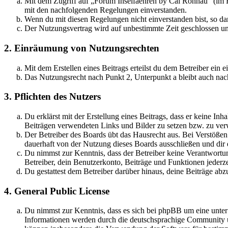
Mit dem Zugriff auf „Forum Inselfaehren by Cai Rönnau“ (im F
mit den nachfolgenden Regelungen einverstanden.
Wenn du mit diesen Regelungen nicht einverstanden bist, so dar
Der Nutzungsvertrag wird auf unbestimmte Zeit geschlossen und
2. Einräumung von Nutzungsrechten
Mit dem Erstellen eines Beitrags erteilst du dem Betreiber ein
Das Nutzungsrecht nach Punkt 2, Unterpunkt a bleibt auch na
3. Pflichten des Nutzers
Du erklärst mit der Erstellung eines Beitrags, dass er keine Inh
Beiträgen verwendeten Links und Bilder zu setzen bzw. zu ve
Der Betreiber des Boards übt das Hausrecht aus. Bei Verstöße
dauerhaft von der Nutzung dieses Boards ausschließen und dir e
Du nimmst zur Kenntnis, dass der Betreiber keine Verantwortung 
Betreiber, dein Benutzerkonto, Beiträge und Funktionen jederze
Du gestattest dem Betreiber darüber hinaus, deine Beiträge abz
4. General Public License
Du nimmst zur Kenntnis, dass es sich bei phpBB um eine unte
Informationen werden durch die deutschsprachige Community un