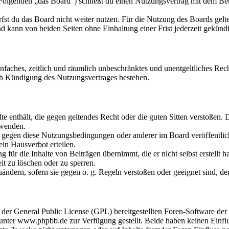
olgenden „das Board“) schließt du einen Nutzungsvertrag mit dem Betr
fst du das Board nicht weiter nutzen. Für die Nutzung des Boards gelten
 kann von beiden Seiten ohne Einhaltung einer Frist jederzeit gekünd
 einfaches, zeitlich und räumlich unbeschränktes und unentgeltliches R
ch Kündigung des Nutzungsvertrages bestehen.
alte enthält, die gegen geltendes Recht oder die guten Sitten verstoßen. 
rwenden.
n gegen diese Nutzungsbedingungen oder anderer im Board veröffentli
in Hausverbot erteilen.
für die Inhalte von Beiträgen übernimmt, die er nicht selbst erstellt 
it zu löschen oder zu sperren.
uändern, sofern sie gegen o. g. Regeln verstoßen oder geeignet sind, 
r der General Public License (GPL) bereitgestellten Foren-Software 
ter www.phpbb.de zur Verfügung gestellt. Beide haben keinen Einflus