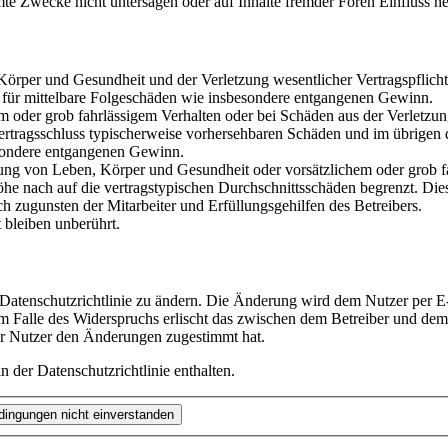
te Zwecke nicht untersagen oder auf Inhalte fremder Foren Einfluss n
rper und Gesundheit und der Verletzung wesentlicher Vertragspflichten
ch für mittelbare Folgeschäden wie insbesondere entgangenen Gewinn.
em oder grob fahrlässigem Verhalten oder bei Schäden aus der Verletz
i Vertragsschluss typischerweise vorhersehbaren Schäden und im übrigen
besondere entgangenen Gewinn.
ng von Leben, Körper und Gesundheit oder vorsätzlichem oder grob fah
e nach auf die vertragstypischen Durchschnittsschäden begrenzt. Dies
h zugunsten der Mitarbeiter und Erfüllungsgehilfen des Betreibers.
bleiben unberührt.
 Datenschutzrichtlinie zu ändern. Die Änderung wird dem Nutzer per E-
m Falle des Widerspruchs erlischt das zwischen dem Betreiber und dem 
er Nutzer den Änderungen zugestimmt hat.
 der Datenschutzrichtlinie enthalten.