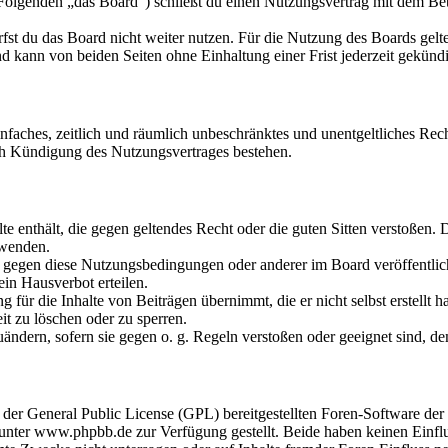
olgenden „das Board“) schließt du einen Nutzungsvertrag mit dem Betr
fst du das Board nicht weiter nutzen. Für die Nutzung des Boards gelten
 kann von beiden Seiten ohne Einhaltung einer Frist jederzeit gekünd
 einfaches, zeitlich und räumlich unbeschränktes und unentgeltliches R
ch Kündigung des Nutzungsvertrages bestehen.
alte enthält, die gegen geltendes Recht oder die guten Sitten verstoßen. 
rwenden.
n gegen diese Nutzungsbedingungen oder anderer im Board veröffentli
in Hausverbot erteilen.
für die Inhalte von Beiträgen übernimmt, die er nicht selbst erstellt 
it zu löschen oder zu sperren.
uändern, sofern sie gegen o. g. Regeln verstoßen oder geeignet sind, 
r der General Public License (GPL) bereitgestellten Foren-Software 
ter www.phpbb.de zur Verfügung gestellt. Beide haben keinen Einflus