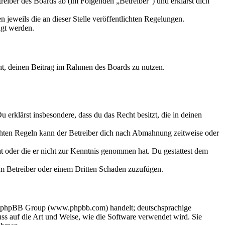
eiber des Boards ab (im Folgenden „Betreiber“) und erklärst dich
 jeweils die an dieser Stelle veröffentlichten Regelungen.
igt werden.
echt, deinen Beitrag im Rahmen des Boards zu nutzen.
Du erklärst insbesondere, dass du das Recht besitzt, die in deinen
chten Regeln kann der Betreiber dich nach Abmahnung zeitweise oder
hat oder die er nicht zur Kenntnis genommen hat. Du gestattest dem
dem Betreiber oder einem Dritten Schaden zuzufügen.
der phpBB Group (www.phpbb.com) handelt; deutschsprachige
s auf die Art und Weise, wie die Software verwendet wird. Sie