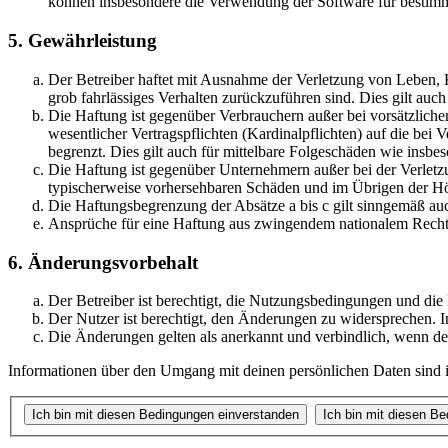
können insbesondere die Verwendung der Software für bestimm
5. Gewährleistung
Der Betreiber haftet mit Ausnahme der Verletzung von Leben, Kö
grob fahrlässiges Verhalten zurückzuführen sind. Dies gilt au
Die Haftung ist gegenüber Verbrauchern außer bei vorsätzlich
wesentlicher Vertragspflichten (Kardinalpflichten) auf die be
begrenzt. Dies gilt auch für mittelbare Folgeschäden wie ins
Die Haftung ist gegenüber Unternehmern außer bei der Verletzu
typischerweise vorhersehbaren Schäden und im Übrigen der Höh
Die Haftungsbegrenzung der Absätze a bis c gilt sinngemäß auc
Ansprüche für eine Haftung aus zwingendem nationalem Recht 
6. Änderungsvorbehalt
Der Betreiber ist berechtigt, die Nutzungsbedingungen und die
Der Nutzer ist berechtigt, den Änderungen zu widersprechen. I
Die Änderungen gelten als anerkannt und verbindlich, wenn d
Informationen über den Umgang mit deinen persönlichen Daten sind in