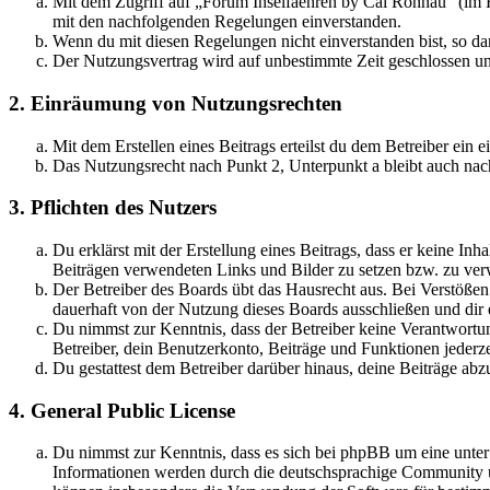
Mit dem Zugriff auf „Forum Inselfaehren by Cai Rönnau“ (im F
mit den nachfolgenden Regelungen einverstanden.
Wenn du mit diesen Regelungen nicht einverstanden bist, so dar
Der Nutzungsvertrag wird auf unbestimmte Zeit geschlossen und
2. Einräumung von Nutzungsrechten
Mit dem Erstellen eines Beitrags erteilst du dem Betreiber ein
Das Nutzungsrecht nach Punkt 2, Unterpunkt a bleibt auch na
3. Pflichten des Nutzers
Du erklärst mit der Erstellung eines Beitrags, dass er keine Inh
Beiträgen verwendeten Links und Bilder zu setzen bzw. zu ve
Der Betreiber des Boards übt das Hausrecht aus. Bei Verstöße
dauerhaft von der Nutzung dieses Boards ausschließen und dir e
Du nimmst zur Kenntnis, dass der Betreiber keine Verantwortung 
Betreiber, dein Benutzerkonto, Beiträge und Funktionen jederze
Du gestattest dem Betreiber darüber hinaus, deine Beiträge abz
4. General Public License
Du nimmst zur Kenntnis, dass es sich bei phpBB um eine unte
Informationen werden durch die deutschsprachige Community un