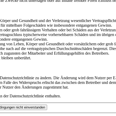
te Zwecke nicht untersagen oder auf Inhalte fremder Foren Einfluss n
rper und Gesundheit und der Verletzung wesentlicher Vertragspflichten
ch für mittelbare Folgeschäden wie insbesondere entgangenen Gewinn.
em oder grob fahrlässigem Verhalten oder bei Schäden aus der Verletz
i Vertragsschluss typischerweise vorhersehbaren Schäden und im übrigen
besondere entgangenen Gewinn.
ng von Leben, Körper und Gesundheit oder vorsätzlichem oder grob fah
e nach auf die vertragstypischen Durchschnittsschäden begrenzt. Dies
h zugunsten der Mitarbeiter und Erfüllungsgehilfen des Betreibers.
bleiben unberührt.
 Datenschutzrichtlinie zu ändern. Die Änderung wird dem Nutzer per E-
m Falle des Widerspruchs erlischt das zwischen dem Betreiber und dem 
er Nutzer den Änderungen zugestimmt hat.
 der Datenschutzrichtlinie enthalten.