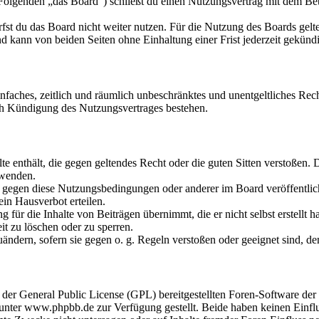
olgenden „das Board“) schließt du einen Nutzungsvertrag mit dem Betr
fst du das Board nicht weiter nutzen. Für die Nutzung des Boards gelten
 kann von beiden Seiten ohne Einhaltung einer Frist jederzeit gekünd
 einfaches, zeitlich und räumlich unbeschränktes und unentgeltliches R
ch Kündigung des Nutzungsvertrages bestehen.
alte enthält, die gegen geltendes Recht oder die guten Sitten verstoßen. 
rwenden.
n gegen diese Nutzungsbedingungen oder anderer im Board veröffentli
in Hausverbot erteilen.
für die Inhalte von Beiträgen übernimmt, die er nicht selbst erstellt 
it zu löschen oder zu sperren.
uändern, sofern sie gegen o. g. Regeln verstoßen oder geeignet sind, 
r der General Public License (GPL) bereitgestellten Foren-Software 
ter www.phpbb.de zur Verfügung gestellt. Beide haben keinen Einflus