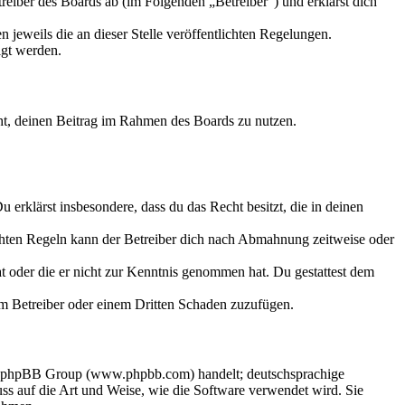
eiber des Boards ab (im Folgenden „Betreiber“) und erklärst dich
 jeweils die an dieser Stelle veröffentlichten Regelungen.
igt werden.
echt, deinen Beitrag im Rahmen des Boards zu nutzen.
Du erklärst insbesondere, dass du das Recht besitzt, die in deinen
chten Regeln kann der Betreiber dich nach Abmahnung zeitweise oder
hat oder die er nicht zur Kenntnis genommen hat. Du gestattest dem
dem Betreiber oder einem Dritten Schaden zuzufügen.
der phpBB Group (www.phpbb.com) handelt; deutschsprachige
s auf die Art und Weise, wie die Software verwendet wird. Sie