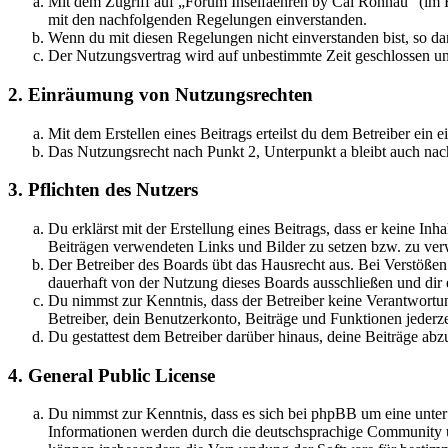
Mit dem Zugriff auf „Forum Inselfaehren by Cai Rönnau“ (im F
mit den nachfolgenden Regelungen einverstanden.
Wenn du mit diesen Regelungen nicht einverstanden bist, so dar
Der Nutzungsvertrag wird auf unbestimmte Zeit geschlossen und
2. Einräumung von Nutzungsrechten
Mit dem Erstellen eines Beitrags erteilst du dem Betreiber ein
Das Nutzungsrecht nach Punkt 2, Unterpunkt a bleibt auch na
3. Pflichten des Nutzers
Du erklärst mit der Erstellung eines Beitrags, dass er keine Inh
Beiträgen verwendeten Links und Bilder zu setzen bzw. zu ve
Der Betreiber des Boards übt das Hausrecht aus. Bei Verstöße
dauerhaft von der Nutzung dieses Boards ausschließen und dir e
Du nimmst zur Kenntnis, dass der Betreiber keine Verantwortung 
Betreiber, dein Benutzerkonto, Beiträge und Funktionen jederze
Du gestattest dem Betreiber darüber hinaus, deine Beiträge abz
4. General Public License
Du nimmst zur Kenntnis, dass es sich bei phpBB um eine unte
Informationen werden durch die deutschsprachige Community un