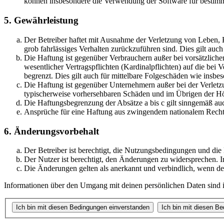
können insbesondere die Verwendung der Software für bestimm
5. Gewährleistung
Der Betreiber haftet mit Ausnahme der Verletzung von Leben, Kö
grob fahrlässiges Verhalten zurückzuführen sind. Dies gilt au
Die Haftung ist gegenüber Verbrauchern außer bei vorsätzlich
wesentlicher Vertragspflichten (Kardinalpflichten) auf die be
begrenzt. Dies gilt auch für mittelbare Folgeschäden wie ins
Die Haftung ist gegenüber Unternehmern außer bei der Verletzu
typischerweise vorhersehbaren Schäden und im Übrigen der Höh
Die Haftungsbegrenzung der Absätze a bis c gilt sinngemäß auc
Ansprüche für eine Haftung aus zwingendem nationalem Recht 
6. Änderungsvorbehalt
Der Betreiber ist berechtigt, die Nutzungsbedingungen und die
Der Nutzer ist berechtigt, den Änderungen zu widersprechen. I
Die Änderungen gelten als anerkannt und verbindlich, wenn d
Informationen über den Umgang mit deinen persönlichen Daten sind in