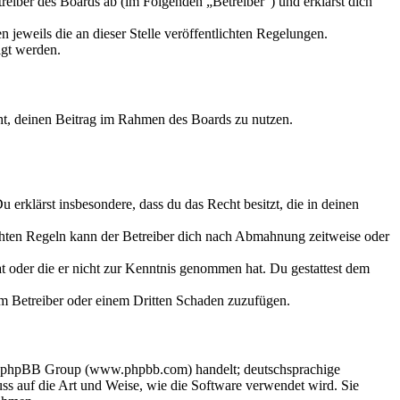
eiber des Boards ab (im Folgenden „Betreiber“) und erklärst dich
 jeweils die an dieser Stelle veröffentlichten Regelungen.
igt werden.
echt, deinen Beitrag im Rahmen des Boards zu nutzen.
Du erklärst insbesondere, dass du das Recht besitzt, die in deinen
chten Regeln kann der Betreiber dich nach Abmahnung zeitweise oder
hat oder die er nicht zur Kenntnis genommen hat. Du gestattest dem
dem Betreiber oder einem Dritten Schaden zuzufügen.
der phpBB Group (www.phpbb.com) handelt; deutschsprachige
s auf die Art und Weise, wie die Software verwendet wird. Sie