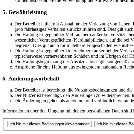
können insbesondere die Verwendung der Software für bestimm
5. Gewährleistung
Der Betreiber haftet mit Ausnahme der Verletzung von Leben, Kö
grob fahrlässiges Verhalten zurückzuführen sind. Dies gilt au
Die Haftung ist gegenüber Verbrauchern außer bei vorsätzlich
wesentlicher Vertragspflichten (Kardinalpflichten) auf die be
begrenzt. Dies gilt auch für mittelbare Folgeschäden wie ins
Die Haftung ist gegenüber Unternehmern außer bei der Verletzu
typischerweise vorhersehbaren Schäden und im Übrigen der Höh
Die Haftungsbegrenzung der Absätze a bis c gilt sinngemäß auc
Ansprüche für eine Haftung aus zwingendem nationalem Recht 
6. Änderungsvorbehalt
Der Betreiber ist berechtigt, die Nutzungsbedingungen und die
Der Nutzer ist berechtigt, den Änderungen zu widersprechen. I
Die Änderungen gelten als anerkannt und verbindlich, wenn d
Informationen über den Umgang mit deinen persönlichen Daten sind in