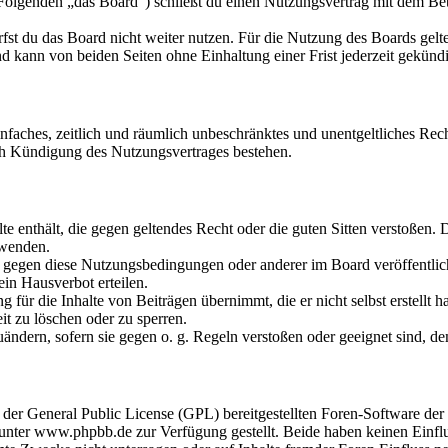
olgenden „das Board“) schließt du einen Nutzungsvertrag mit dem Betr
fst du das Board nicht weiter nutzen. Für die Nutzung des Boards gelten
 kann von beiden Seiten ohne Einhaltung einer Frist jederzeit gekünd
 einfaches, zeitlich und räumlich unbeschränktes und unentgeltliches R
ch Kündigung des Nutzungsvertrages bestehen.
alte enthält, die gegen geltendes Recht oder die guten Sitten verstoßen. 
rwenden.
n gegen diese Nutzungsbedingungen oder anderer im Board veröffentli
in Hausverbot erteilen.
für die Inhalte von Beiträgen übernimmt, die er nicht selbst erstellt 
it zu löschen oder zu sperren.
uändern, sofern sie gegen o. g. Regeln verstoßen oder geeignet sind, 
r der General Public License (GPL) bereitgestellten Foren-Software 
ter www.phpbb.de zur Verfügung gestellt. Beide haben keinen Einflus