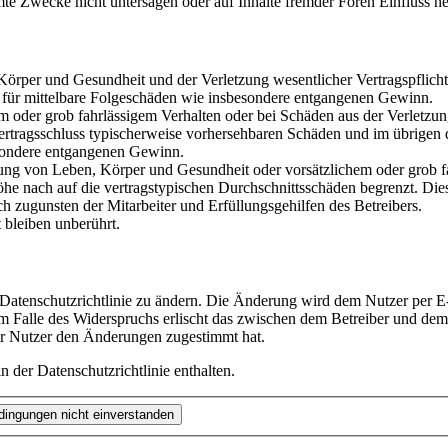
te Zwecke nicht untersagen oder auf Inhalte fremder Foren Einfluss n
rper und Gesundheit und der Verletzung wesentlicher Vertragspflichten
ch für mittelbare Folgeschäden wie insbesondere entgangenen Gewinn.
em oder grob fahrlässigem Verhalten oder bei Schäden aus der Verletz
i Vertragsschluss typischerweise vorhersehbaren Schäden und im übrigen
besondere entgangenen Gewinn.
ng von Leben, Körper und Gesundheit oder vorsätzlichem oder grob fah
e nach auf die vertragstypischen Durchschnittsschäden begrenzt. Dies
h zugunsten der Mitarbeiter und Erfüllungsgehilfen des Betreibers.
bleiben unberührt.
 Datenschutzrichtlinie zu ändern. Die Änderung wird dem Nutzer per E-
m Falle des Widerspruchs erlischt das zwischen dem Betreiber und dem 
er Nutzer den Änderungen zugestimmt hat.
 der Datenschutzrichtlinie enthalten.