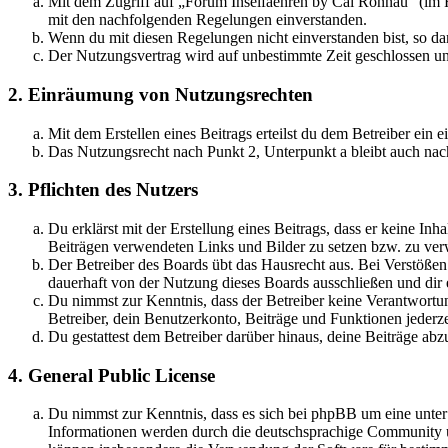
Mit dem Zugriff auf „Forum Inselfaehren by Cai Rönnau“ (im F
mit den nachfolgenden Regelungen einverstanden.
Wenn du mit diesen Regelungen nicht einverstanden bist, so dar
Der Nutzungsvertrag wird auf unbestimmte Zeit geschlossen und
2. Einräumung von Nutzungsrechten
Mit dem Erstellen eines Beitrags erteilst du dem Betreiber ein
Das Nutzungsrecht nach Punkt 2, Unterpunkt a bleibt auch na
3. Pflichten des Nutzers
Du erklärst mit der Erstellung eines Beitrags, dass er keine Inh
Beiträgen verwendeten Links und Bilder zu setzen bzw. zu ve
Der Betreiber des Boards übt das Hausrecht aus. Bei Verstöße
dauerhaft von der Nutzung dieses Boards ausschließen und dir e
Du nimmst zur Kenntnis, dass der Betreiber keine Verantwortung 
Betreiber, dein Benutzerkonto, Beiträge und Funktionen jederze
Du gestattest dem Betreiber darüber hinaus, deine Beiträge abz
4. General Public License
Du nimmst zur Kenntnis, dass es sich bei phpBB um eine unte
Informationen werden durch die deutschsprachige Community un