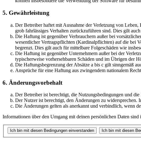
können insbesondere die Verwendung der Software für bestimm
5. Gewährleistung
Der Betreiber haftet mit Ausnahme der Verletzung von Leben, Kö
grob fahrlässiges Verhalten zurückzuführen sind. Dies gilt au
Die Haftung ist gegenüber Verbrauchern außer bei vorsätzlich
wesentlicher Vertragspflichten (Kardinalpflichten) auf die be
begrenzt. Dies gilt auch für mittelbare Folgeschäden wie ins
Die Haftung ist gegenüber Unternehmern außer bei der Verletzu
typischerweise vorhersehbaren Schäden und im Übrigen der Höh
Die Haftungsbegrenzung der Absätze a bis c gilt sinngemäß auc
Ansprüche für eine Haftung aus zwingendem nationalem Recht 
6. Änderungsvorbehalt
Der Betreiber ist berechtigt, die Nutzungsbedingungen und die
Der Nutzer ist berechtigt, den Änderungen zu widersprechen. I
Die Änderungen gelten als anerkannt und verbindlich, wenn d
Informationen über den Umgang mit deinen persönlichen Daten sind in