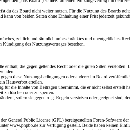
olgenden „das Board“) schließt du einen Nutzungsvertrag mit dem Betr
fst du das Board nicht weiter nutzen. Für die Nutzung des Boards gelten
 kann von beiden Seiten ohne Einhaltung einer Frist jederzeit gekünd
 einfaches, zeitlich und räumlich unbeschränktes und unentgeltliches R
ch Kündigung des Nutzungsvertrages bestehen.
alte enthält, die gegen geltendes Recht oder die guten Sitten verstoßen. 
rwenden.
n gegen diese Nutzungsbedingungen oder anderer im Board veröffentli
in Hausverbot erteilen.
für die Inhalte von Beiträgen übernimmt, die er nicht selbst erstellt 
it zu löschen oder zu sperren.
uändern, sofern sie gegen o. g. Regeln verstoßen oder geeignet sind, 
r der General Public License (GPL) bereitgestellten Foren-Software 
ter www.phpbb.de zur Verfügung gestellt. Beide haben keinen Einflus