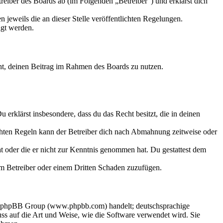
eiber des Boards ab (im Folgenden „Betreiber“) und erklärst dich
 jeweils die an dieser Stelle veröffentlichten Regelungen.
igt werden.
echt, deinen Beitrag im Rahmen des Boards zu nutzen.
Du erklärst insbesondere, dass du das Recht besitzt, die in deinen
chten Regeln kann der Betreiber dich nach Abmahnung zeitweise oder
hat oder die er nicht zur Kenntnis genommen hat. Du gestattest dem
dem Betreiber oder einem Dritten Schaden zuzufügen.
der phpBB Group (www.phpbb.com) handelt; deutschsprachige
s auf die Art und Weise, wie die Software verwendet wird. Sie