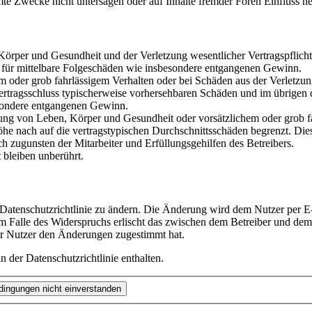
te Zwecke nicht untersagen oder auf Inhalte fremder Foren Einfluss n
rper und Gesundheit und der Verletzung wesentlicher Vertragspflichten
ch für mittelbare Folgeschäden wie insbesondere entgangenen Gewinn.
em oder grob fahrlässigem Verhalten oder bei Schäden aus der Verletz
i Vertragsschluss typischerweise vorhersehbaren Schäden und im übrigen
besondere entgangenen Gewinn.
ng von Leben, Körper und Gesundheit oder vorsätzlichem oder grob fah
e nach auf die vertragstypischen Durchschnittsschäden begrenzt. Dies
h zugunsten der Mitarbeiter und Erfüllungsgehilfen des Betreibers.
bleiben unberührt.
 Datenschutzrichtlinie zu ändern. Die Änderung wird dem Nutzer per E-
m Falle des Widerspruchs erlischt das zwischen dem Betreiber und dem 
er Nutzer den Änderungen zugestimmt hat.
 der Datenschutzrichtlinie enthalten.