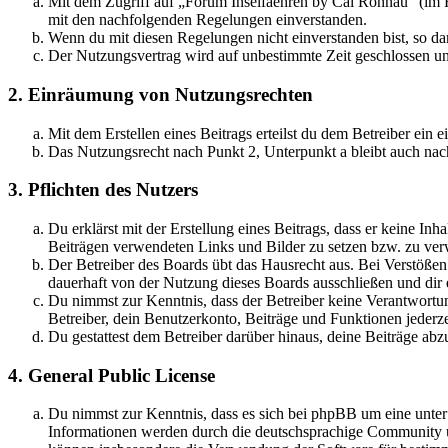
Mit dem Zugriff auf „Forum Inselfaehren by Cai Rönnau“ (im F
mit den nachfolgenden Regelungen einverstanden.
Wenn du mit diesen Regelungen nicht einverstanden bist, so dar
Der Nutzungsvertrag wird auf unbestimmte Zeit geschlossen und
2. Einräumung von Nutzungsrechten
Mit dem Erstellen eines Beitrags erteilst du dem Betreiber ein
Das Nutzungsrecht nach Punkt 2, Unterpunkt a bleibt auch na
3. Pflichten des Nutzers
Du erklärst mit der Erstellung eines Beitrags, dass er keine Inh
Beiträgen verwendeten Links und Bilder zu setzen bzw. zu ve
Der Betreiber des Boards übt das Hausrecht aus. Bei Verstöße
dauerhaft von der Nutzung dieses Boards ausschließen und dir e
Du nimmst zur Kenntnis, dass der Betreiber keine Verantwortung 
Betreiber, dein Benutzerkonto, Beiträge und Funktionen jederze
Du gestattest dem Betreiber darüber hinaus, deine Beiträge abz
4. General Public License
Du nimmst zur Kenntnis, dass es sich bei phpBB um eine unte
Informationen werden durch die deutschsprachige Community un