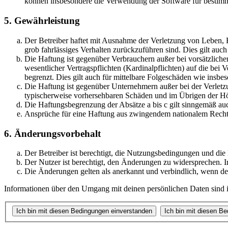
können insbesondere die Verwendung der Software für bestimm
5. Gewährleistung
Der Betreiber haftet mit Ausnahme der Verletzung von Leben, Kö
grob fahrlässiges Verhalten zurückzuführen sind. Dies gilt au
Die Haftung ist gegenüber Verbrauchern außer bei vorsätzlich
wesentlicher Vertragspflichten (Kardinalpflichten) auf die be
begrenzt. Dies gilt auch für mittelbare Folgeschäden wie ins
Die Haftung ist gegenüber Unternehmern außer bei der Verletzu
typischerweise vorhersehbaren Schäden und im Übrigen der Höh
Die Haftungsbegrenzung der Absätze a bis c gilt sinngemäß auc
Ansprüche für eine Haftung aus zwingendem nationalem Recht 
6. Änderungsvorbehalt
Der Betreiber ist berechtigt, die Nutzungsbedingungen und die
Der Nutzer ist berechtigt, den Änderungen zu widersprechen. I
Die Änderungen gelten als anerkannt und verbindlich, wenn d
Informationen über den Umgang mit deinen persönlichen Daten sind in