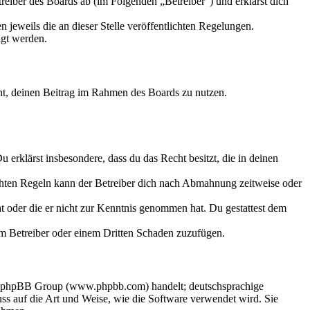
eiber des Boards ab (im Folgenden „Betreiber“) und erklärst dich
 jeweils die an dieser Stelle veröffentlichten Regelungen.
igt werden.
echt, deinen Beitrag im Rahmen des Boards zu nutzen.
Du erklärst insbesondere, dass du das Recht besitzt, die in deinen
chten Regeln kann der Betreiber dich nach Abmahnung zeitweise oder
hat oder die er nicht zur Kenntnis genommen hat. Du gestattest dem
dem Betreiber oder einem Dritten Schaden zuzufügen.
der phpBB Group (www.phpbb.com) handelt; deutschsprachige
s auf die Art und Weise, wie die Software verwendet wird. Sie