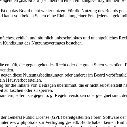
olgenden „das Board“) schließt du einen Nutzungsvertrag mit dem Betr
fst du das Board nicht weiter nutzen. Für die Nutzung des Boards gelten
 kann von beiden Seiten ohne Einhaltung einer Frist jederzeit gekünd
 einfaches, zeitlich und räumlich unbeschränktes und unentgeltliches R
ch Kündigung des Nutzungsvertrages bestehen.
alte enthält, die gegen geltendes Recht oder die guten Sitten verstoßen. 
rwenden.
n gegen diese Nutzungsbedingungen oder anderer im Board veröffentli
in Hausverbot erteilen.
für die Inhalte von Beiträgen übernimmt, die er nicht selbst erstellt 
it zu löschen oder zu sperren.
uändern, sofern sie gegen o. g. Regeln verstoßen oder geeignet sind, 
r der General Public License (GPL) bereitgestellten Foren-Software 
ter www.phpbb.de zur Verfügung gestellt. Beide haben keinen Einflus