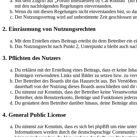
Mit dem Zugriff auf „Forum Inselfaehren by Cai Rönnau“ (im F
mit den nachfolgenden Regelungen einverstanden.
Wenn du mit diesen Regelungen nicht einverstanden bist, so dar
Der Nutzungsvertrag wird auf unbestimmte Zeit geschlossen und
2. Einräumung von Nutzungsrechten
Mit dem Erstellen eines Beitrags erteilst du dem Betreiber ein
Das Nutzungsrecht nach Punkt 2, Unterpunkt a bleibt auch na
3. Pflichten des Nutzers
Du erklärst mit der Erstellung eines Beitrags, dass er keine Inh
Beiträgen verwendeten Links und Bilder zu setzen bzw. zu ve
Der Betreiber des Boards übt das Hausrecht aus. Bei Verstöße
dauerhaft von der Nutzung dieses Boards ausschließen und dir e
Du nimmst zur Kenntnis, dass der Betreiber keine Verantwortung 
Betreiber, dein Benutzerkonto, Beiträge und Funktionen jederze
Du gestattest dem Betreiber darüber hinaus, deine Beiträge abz
4. General Public License
Du nimmst zur Kenntnis, dass es sich bei phpBB um eine unte
Informationen werden durch die deutschsprachige Community un