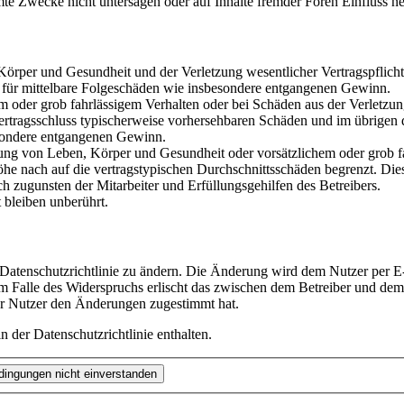
te Zwecke nicht untersagen oder auf Inhalte fremder Foren Einfluss n
rper und Gesundheit und der Verletzung wesentlicher Vertragspflichten
ch für mittelbare Folgeschäden wie insbesondere entgangenen Gewinn.
em oder grob fahrlässigem Verhalten oder bei Schäden aus der Verletz
i Vertragsschluss typischerweise vorhersehbaren Schäden und im übrigen
besondere entgangenen Gewinn.
ng von Leben, Körper und Gesundheit oder vorsätzlichem oder grob fah
e nach auf die vertragstypischen Durchschnittsschäden begrenzt. Dies
h zugunsten der Mitarbeiter und Erfüllungsgehilfen des Betreibers.
bleiben unberührt.
 Datenschutzrichtlinie zu ändern. Die Änderung wird dem Nutzer per E-
m Falle des Widerspruchs erlischt das zwischen dem Betreiber und dem 
er Nutzer den Änderungen zugestimmt hat.
 der Datenschutzrichtlinie enthalten.