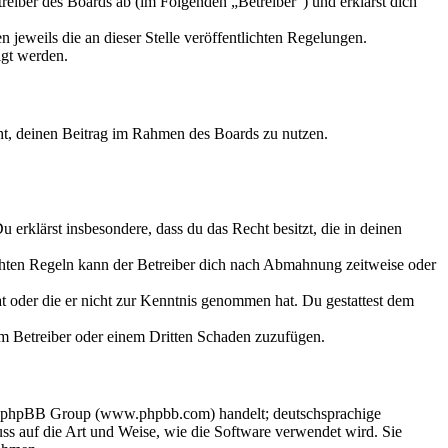
eiber des Boards ab (im Folgenden „Betreiber“) und erklärst dich
 jeweils die an dieser Stelle veröffentlichten Regelungen.
igt werden.
echt, deinen Beitrag im Rahmen des Boards zu nutzen.
Du erklärst insbesondere, dass du das Recht besitzt, die in deinen
chten Regeln kann der Betreiber dich nach Abmahnung zeitweise oder
hat oder die er nicht zur Kenntnis genommen hat. Du gestattest dem
dem Betreiber oder einem Dritten Schaden zuzufügen.
der phpBB Group (www.phpbb.com) handelt; deutschsprachige
s auf die Art und Weise, wie die Software verwendet wird. Sie