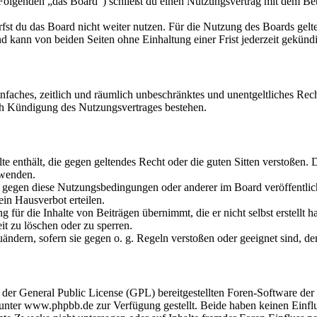
olgenden „das Board“) schließt du einen Nutzungsvertrag mit dem Betr
fst du das Board nicht weiter nutzen. Für die Nutzung des Boards gelten
 kann von beiden Seiten ohne Einhaltung einer Frist jederzeit gekünd
 einfaches, zeitlich und räumlich unbeschränktes und unentgeltliches R
ch Kündigung des Nutzungsvertrages bestehen.
alte enthält, die gegen geltendes Recht oder die guten Sitten verstoßen. 
rwenden.
n gegen diese Nutzungsbedingungen oder anderer im Board veröffentli
in Hausverbot erteilen.
für die Inhalte von Beiträgen übernimmt, die er nicht selbst erstellt 
it zu löschen oder zu sperren.
uändern, sofern sie gegen o. g. Regeln verstoßen oder geeignet sind, 
r der General Public License (GPL) bereitgestellten Foren-Software 
ter www.phpbb.de zur Verfügung gestellt. Beide haben keinen Einflus