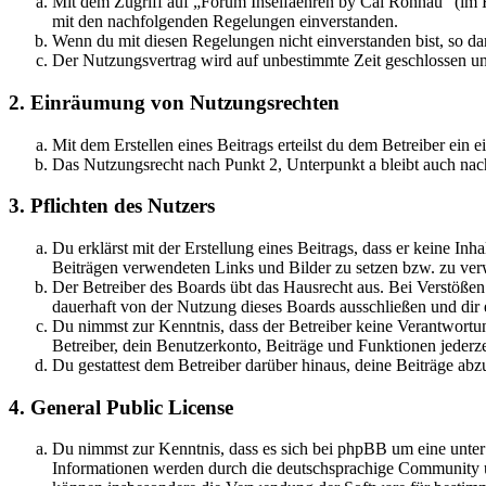
Mit dem Zugriff auf „Forum Inselfaehren by Cai Rönnau“ (im F
mit den nachfolgenden Regelungen einverstanden.
Wenn du mit diesen Regelungen nicht einverstanden bist, so dar
Der Nutzungsvertrag wird auf unbestimmte Zeit geschlossen und
2. Einräumung von Nutzungsrechten
Mit dem Erstellen eines Beitrags erteilst du dem Betreiber ein
Das Nutzungsrecht nach Punkt 2, Unterpunkt a bleibt auch na
3. Pflichten des Nutzers
Du erklärst mit der Erstellung eines Beitrags, dass er keine Inh
Beiträgen verwendeten Links und Bilder zu setzen bzw. zu ve
Der Betreiber des Boards übt das Hausrecht aus. Bei Verstöße
dauerhaft von der Nutzung dieses Boards ausschließen und dir e
Du nimmst zur Kenntnis, dass der Betreiber keine Verantwortung 
Betreiber, dein Benutzerkonto, Beiträge und Funktionen jederze
Du gestattest dem Betreiber darüber hinaus, deine Beiträge abz
4. General Public License
Du nimmst zur Kenntnis, dass es sich bei phpBB um eine unte
Informationen werden durch die deutschsprachige Community un