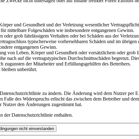
te Zwecke nicht untersagen oder auf Inhalte fremder Foren Einfluss n
rper und Gesundheit und der Verletzung wesentlicher Vertragspflichten
ch für mittelbare Folgeschäden wie insbesondere entgangenen Gewinn.
em oder grob fahrlässigem Verhalten oder bei Schäden aus der Verletz
i Vertragsschluss typischerweise vorhersehbaren Schäden und im übrigen
besondere entgangenen Gewinn.
ng von Leben, Körper und Gesundheit oder vorsätzlichem oder grob fah
e nach auf die vertragstypischen Durchschnittsschäden begrenzt. Dies
h zugunsten der Mitarbeiter und Erfüllungsgehilfen des Betreibers.
bleiben unberührt.
 Datenschutzrichtlinie zu ändern. Die Änderung wird dem Nutzer per E-
m Falle des Widerspruchs erlischt das zwischen dem Betreiber und dem 
er Nutzer den Änderungen zugestimmt hat.
 der Datenschutzrichtlinie enthalten.