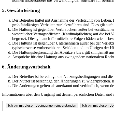
können insbesondere die Verwendung der Software für bestimm
5. Gewährleistung
Der Betreiber haftet mit Ausnahme der Verletzung von Leben, Kö
grob fahrlässiges Verhalten zurückzuführen sind. Dies gilt au
Die Haftung ist gegenüber Verbrauchern außer bei vorsätzlich
wesentlicher Vertragspflichten (Kardinalpflichten) auf die be
begrenzt. Dies gilt auch für mittelbare Folgeschäden wie ins
Die Haftung ist gegenüber Unternehmern außer bei der Verletzu
typischerweise vorhersehbaren Schäden und im Übrigen der Höh
Die Haftungsbegrenzung der Absätze a bis c gilt sinngemäß auc
Ansprüche für eine Haftung aus zwingendem nationalem Recht 
6. Änderungsvorbehalt
Der Betreiber ist berechtigt, die Nutzungsbedingungen und die
Der Nutzer ist berechtigt, den Änderungen zu widersprechen. I
Die Änderungen gelten als anerkannt und verbindlich, wenn d
Informationen über den Umgang mit deinen persönlichen Daten sind in