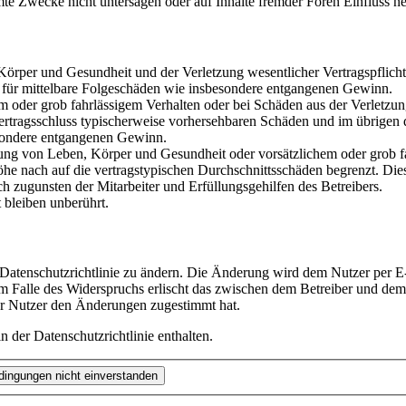
te Zwecke nicht untersagen oder auf Inhalte fremder Foren Einfluss n
rper und Gesundheit und der Verletzung wesentlicher Vertragspflichten
ch für mittelbare Folgeschäden wie insbesondere entgangenen Gewinn.
em oder grob fahrlässigem Verhalten oder bei Schäden aus der Verletz
i Vertragsschluss typischerweise vorhersehbaren Schäden und im übrigen
besondere entgangenen Gewinn.
ng von Leben, Körper und Gesundheit oder vorsätzlichem oder grob fah
e nach auf die vertragstypischen Durchschnittsschäden begrenzt. Dies
h zugunsten der Mitarbeiter und Erfüllungsgehilfen des Betreibers.
bleiben unberührt.
 Datenschutzrichtlinie zu ändern. Die Änderung wird dem Nutzer per E-
m Falle des Widerspruchs erlischt das zwischen dem Betreiber und dem 
er Nutzer den Änderungen zugestimmt hat.
 der Datenschutzrichtlinie enthalten.