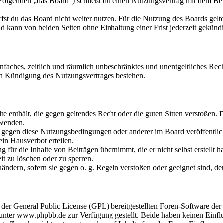
olgenden „das Board“) schließt du einen Nutzungsvertrag mit dem Betr
fst du das Board nicht weiter nutzen. Für die Nutzung des Boards gelten
 kann von beiden Seiten ohne Einhaltung einer Frist jederzeit gekünd
 einfaches, zeitlich und räumlich unbeschränktes und unentgeltliches R
ch Kündigung des Nutzungsvertrages bestehen.
alte enthält, die gegen geltendes Recht oder die guten Sitten verstoßen. 
rwenden.
n gegen diese Nutzungsbedingungen oder anderer im Board veröffentli
in Hausverbot erteilen.
für die Inhalte von Beiträgen übernimmt, die er nicht selbst erstellt 
it zu löschen oder zu sperren.
uändern, sofern sie gegen o. g. Regeln verstoßen oder geeignet sind, 
r der General Public License (GPL) bereitgestellten Foren-Software 
ter www.phpbb.de zur Verfügung gestellt. Beide haben keinen Einflus