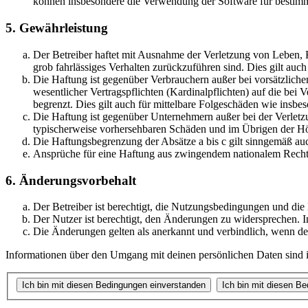
können insbesondere die Verwendung der Software für bestimm
5. Gewährleistung
Der Betreiber haftet mit Ausnahme der Verletzung von Leben, Kö
grob fahrlässiges Verhalten zurückzuführen sind. Dies gilt au
Die Haftung ist gegenüber Verbrauchern außer bei vorsätzlich
wesentlicher Vertragspflichten (Kardinalpflichten) auf die be
begrenzt. Dies gilt auch für mittelbare Folgeschäden wie ins
Die Haftung ist gegenüber Unternehmern außer bei der Verletzu
typischerweise vorhersehbaren Schäden und im Übrigen der Höh
Die Haftungsbegrenzung der Absätze a bis c gilt sinngemäß auc
Ansprüche für eine Haftung aus zwingendem nationalem Recht 
6. Änderungsvorbehalt
Der Betreiber ist berechtigt, die Nutzungsbedingungen und die
Der Nutzer ist berechtigt, den Änderungen zu widersprechen. I
Die Änderungen gelten als anerkannt und verbindlich, wenn d
Informationen über den Umgang mit deinen persönlichen Daten sind in