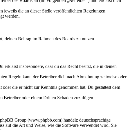
eiber des Boards ab (im Folgenden „Betreiber“) und erklärst dich
 jeweils die an dieser Stelle veröffentlichten Regelungen.
igt werden.
echt, deinen Beitrag im Rahmen des Boards zu nutzen.
Du erklärst insbesondere, dass du das Recht besitzt, die in deinen
chten Regeln kann der Betreiber dich nach Abmahnung zeitweise oder
hat oder die er nicht zur Kenntnis genommen hat. Du gestattest dem
dem Betreiber oder einem Dritten Schaden zuzufügen.
der phpBB Group (www.phpbb.com) handelt; deutschsprachige
s auf die Art und Weise, wie die Software verwendet wird. Sie