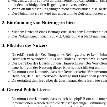
Mit dem Zugriff auf „Forum Inselfaehren by Cai Rönnau“ (im F
mit den nachfolgenden Regelungen einverstanden.
Wenn du mit diesen Regelungen nicht einverstanden bist, so dar
Der Nutzungsvertrag wird auf unbestimmte Zeit geschlossen und
2. Einräumung von Nutzungsrechten
Mit dem Erstellen eines Beitrags erteilst du dem Betreiber ein
Das Nutzungsrecht nach Punkt 2, Unterpunkt a bleibt auch na
3. Pflichten des Nutzers
Du erklärst mit der Erstellung eines Beitrags, dass er keine Inh
Beiträgen verwendeten Links und Bilder zu setzen bzw. zu ve
Der Betreiber des Boards übt das Hausrecht aus. Bei Verstöße
dauerhaft von der Nutzung dieses Boards ausschließen und dir e
Du nimmst zur Kenntnis, dass der Betreiber keine Verantwortung 
Betreiber, dein Benutzerkonto, Beiträge und Funktionen jederze
Du gestattest dem Betreiber darüber hinaus, deine Beiträge abz
4. General Public License
Du nimmst zur Kenntnis, dass es sich bei phpBB um eine unte
Informationen werden durch die deutschsprachige Community un