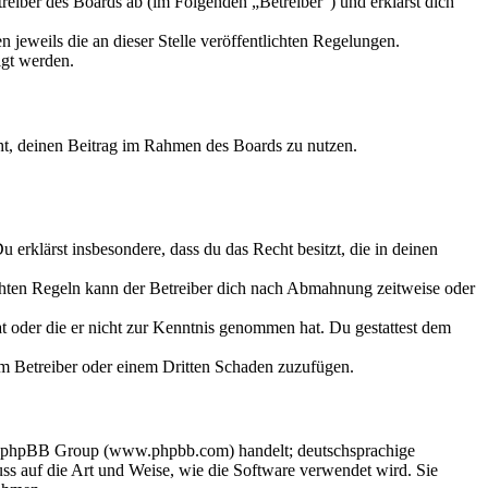
eiber des Boards ab (im Folgenden „Betreiber“) und erklärst dich
 jeweils die an dieser Stelle veröffentlichten Regelungen.
igt werden.
echt, deinen Beitrag im Rahmen des Boards zu nutzen.
Du erklärst insbesondere, dass du das Recht besitzt, die in deinen
chten Regeln kann der Betreiber dich nach Abmahnung zeitweise oder
hat oder die er nicht zur Kenntnis genommen hat. Du gestattest dem
dem Betreiber oder einem Dritten Schaden zuzufügen.
der phpBB Group (www.phpbb.com) handelt; deutschsprachige
s auf die Art und Weise, wie die Software verwendet wird. Sie