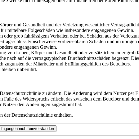
te Zwecke nicht untersagen oder auf Inhalte fremder Foren Einfluss n
rper und Gesundheit und der Verletzung wesentlicher Vertragspflichten
ch für mittelbare Folgeschäden wie insbesondere entgangenen Gewinn.
em oder grob fahrlässigem Verhalten oder bei Schäden aus der Verletz
i Vertragsschluss typischerweise vorhersehbaren Schäden und im übrigen
besondere entgangenen Gewinn.
ng von Leben, Körper und Gesundheit oder vorsätzlichem oder grob fah
e nach auf die vertragstypischen Durchschnittsschäden begrenzt. Dies
h zugunsten der Mitarbeiter und Erfüllungsgehilfen des Betreibers.
bleiben unberührt.
 Datenschutzrichtlinie zu ändern. Die Änderung wird dem Nutzer per E-
m Falle des Widerspruchs erlischt das zwischen dem Betreiber und dem 
er Nutzer den Änderungen zugestimmt hat.
 der Datenschutzrichtlinie enthalten.