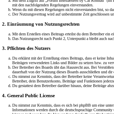
Mit dem Zugriff auf „Forum Inselfaehren by Cai Rönnau“ (im F
mit den nachfolgenden Regelungen einverstanden.
Wenn du mit diesen Regelungen nicht einverstanden bist, so dar
Der Nutzungsvertrag wird auf unbestimmte Zeit geschlossen und
2. Einräumung von Nutzungsrechten
Mit dem Erstellen eines Beitrags erteilst du dem Betreiber ein
Das Nutzungsrecht nach Punkt 2, Unterpunkt a bleibt auch na
3. Pflichten des Nutzers
Du erklärst mit der Erstellung eines Beitrags, dass er keine Inh
Beiträgen verwendeten Links und Bilder zu setzen bzw. zu ve
Der Betreiber des Boards übt das Hausrecht aus. Bei Verstöße
dauerhaft von der Nutzung dieses Boards ausschließen und dir e
Du nimmst zur Kenntnis, dass der Betreiber keine Verantwortung 
Betreiber, dein Benutzerkonto, Beiträge und Funktionen jederze
Du gestattest dem Betreiber darüber hinaus, deine Beiträge abz
4. General Public License
Du nimmst zur Kenntnis, dass es sich bei phpBB um eine unte
Informationen werden durch die deutschsprachige Community un