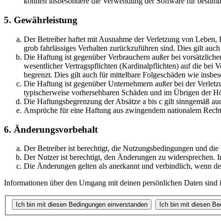
können insbesondere die Verwendung der Software für bestimm
5. Gewährleistung
Der Betreiber haftet mit Ausnahme der Verletzung von Leben, Kö
grob fahrlässiges Verhalten zurückzuführen sind. Dies gilt au
Die Haftung ist gegenüber Verbrauchern außer bei vorsätzlich
wesentlicher Vertragspflichten (Kardinalpflichten) auf die be
begrenzt. Dies gilt auch für mittelbare Folgeschäden wie ins
Die Haftung ist gegenüber Unternehmern außer bei der Verletzu
typischerweise vorhersehbaren Schäden und im Übrigen der Höh
Die Haftungsbegrenzung der Absätze a bis c gilt sinngemäß auc
Ansprüche für eine Haftung aus zwingendem nationalem Recht 
6. Änderungsvorbehalt
Der Betreiber ist berechtigt, die Nutzungsbedingungen und die
Der Nutzer ist berechtigt, den Änderungen zu widersprechen. I
Die Änderungen gelten als anerkannt und verbindlich, wenn d
Informationen über den Umgang mit deinen persönlichen Daten sind in