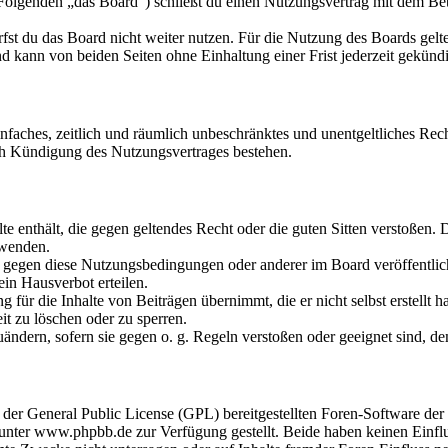
olgenden „das Board“) schließt du einen Nutzungsvertrag mit dem Betr
fst du das Board nicht weiter nutzen. Für die Nutzung des Boards gelten
 kann von beiden Seiten ohne Einhaltung einer Frist jederzeit gekünd
 einfaches, zeitlich und räumlich unbeschränktes und unentgeltliches R
ch Kündigung des Nutzungsvertrages bestehen.
alte enthält, die gegen geltendes Recht oder die guten Sitten verstoßen. 
rwenden.
n gegen diese Nutzungsbedingungen oder anderer im Board veröffentli
in Hausverbot erteilen.
für die Inhalte von Beiträgen übernimmt, die er nicht selbst erstellt 
it zu löschen oder zu sperren.
uändern, sofern sie gegen o. g. Regeln verstoßen oder geeignet sind, 
r der General Public License (GPL) bereitgestellten Foren-Software 
ter www.phpbb.de zur Verfügung gestellt. Beide haben keinen Einflus