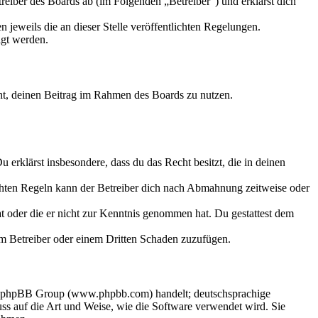
eiber des Boards ab (im Folgenden „Betreiber“) und erklärst dich
 jeweils die an dieser Stelle veröffentlichten Regelungen.
igt werden.
echt, deinen Beitrag im Rahmen des Boards zu nutzen.
Du erklärst insbesondere, dass du das Recht besitzt, die in deinen
chten Regeln kann der Betreiber dich nach Abmahnung zeitweise oder
hat oder die er nicht zur Kenntnis genommen hat. Du gestattest dem
dem Betreiber oder einem Dritten Schaden zuzufügen.
der phpBB Group (www.phpbb.com) handelt; deutschsprachige
s auf die Art und Weise, wie die Software verwendet wird. Sie