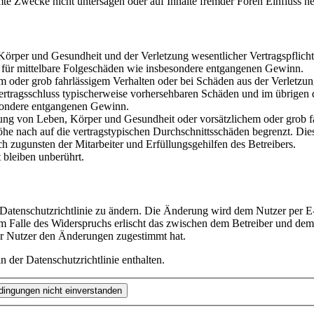
te Zwecke nicht untersagen oder auf Inhalte fremder Foren Einfluss n
rper und Gesundheit und der Verletzung wesentlicher Vertragspflichten
ch für mittelbare Folgeschäden wie insbesondere entgangenen Gewinn.
em oder grob fahrlässigem Verhalten oder bei Schäden aus der Verletz
i Vertragsschluss typischerweise vorhersehbaren Schäden und im übrigen
besondere entgangenen Gewinn.
ng von Leben, Körper und Gesundheit oder vorsätzlichem oder grob fah
e nach auf die vertragstypischen Durchschnittsschäden begrenzt. Dies
h zugunsten der Mitarbeiter und Erfüllungsgehilfen des Betreibers.
bleiben unberührt.
 Datenschutzrichtlinie zu ändern. Die Änderung wird dem Nutzer per E-
m Falle des Widerspruchs erlischt das zwischen dem Betreiber und dem 
er Nutzer den Änderungen zugestimmt hat.
 der Datenschutzrichtlinie enthalten.