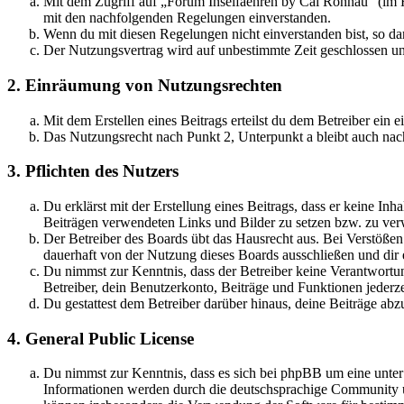
Mit dem Zugriff auf „Forum Inselfaehren by Cai Rönnau“ (im F
mit den nachfolgenden Regelungen einverstanden.
Wenn du mit diesen Regelungen nicht einverstanden bist, so dar
Der Nutzungsvertrag wird auf unbestimmte Zeit geschlossen und
2. Einräumung von Nutzungsrechten
Mit dem Erstellen eines Beitrags erteilst du dem Betreiber ein
Das Nutzungsrecht nach Punkt 2, Unterpunkt a bleibt auch na
3. Pflichten des Nutzers
Du erklärst mit der Erstellung eines Beitrags, dass er keine Inh
Beiträgen verwendeten Links und Bilder zu setzen bzw. zu ve
Der Betreiber des Boards übt das Hausrecht aus. Bei Verstöße
dauerhaft von der Nutzung dieses Boards ausschließen und dir e
Du nimmst zur Kenntnis, dass der Betreiber keine Verantwortung 
Betreiber, dein Benutzerkonto, Beiträge und Funktionen jederze
Du gestattest dem Betreiber darüber hinaus, deine Beiträge abz
4. General Public License
Du nimmst zur Kenntnis, dass es sich bei phpBB um eine unte
Informationen werden durch die deutschsprachige Community un