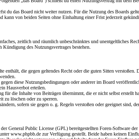
olgenden „das Board“) schließt du einen Nutzungsvertrag mit dem Betr
fst du das Board nicht weiter nutzen. Für die Nutzung des Boards gelten
 kann von beiden Seiten ohne Einhaltung einer Frist jederzeit gekünd
 einfaches, zeitlich und räumlich unbeschränktes und unentgeltliches R
ch Kündigung des Nutzungsvertrages bestehen.
alte enthält, die gegen geltendes Recht oder die guten Sitten verstoßen. 
rwenden.
n gegen diese Nutzungsbedingungen oder anderer im Board veröffentli
in Hausverbot erteilen.
für die Inhalte von Beiträgen übernimmt, die er nicht selbst erstellt 
it zu löschen oder zu sperren.
uändern, sofern sie gegen o. g. Regeln verstoßen oder geeignet sind, 
r der General Public License (GPL) bereitgestellten Foren-Software 
ter www.phpbb.de zur Verfügung gestellt. Beide haben keinen Einflus