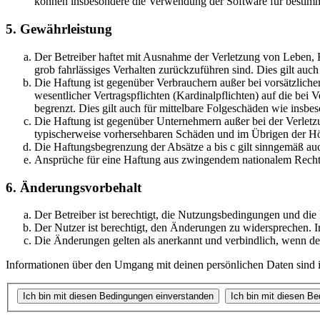
können insbesondere die Verwendung der Software für bestimm
5. Gewährleistung
Der Betreiber haftet mit Ausnahme der Verletzung von Leben, Kö
grob fahrlässiges Verhalten zurückzuführen sind. Dies gilt au
Die Haftung ist gegenüber Verbrauchern außer bei vorsätzlich
wesentlicher Vertragspflichten (Kardinalpflichten) auf die be
begrenzt. Dies gilt auch für mittelbare Folgeschäden wie ins
Die Haftung ist gegenüber Unternehmern außer bei der Verletzu
typischerweise vorhersehbaren Schäden und im Übrigen der Höh
Die Haftungsbegrenzung der Absätze a bis c gilt sinngemäß auc
Ansprüche für eine Haftung aus zwingendem nationalem Recht 
6. Änderungsvorbehalt
Der Betreiber ist berechtigt, die Nutzungsbedingungen und die
Der Nutzer ist berechtigt, den Änderungen zu widersprechen. I
Die Änderungen gelten als anerkannt und verbindlich, wenn d
Informationen über den Umgang mit deinen persönlichen Daten sind in