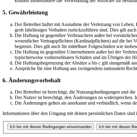
können insbesondere die Verwendung der Software für bestimm
5. Gewährleistung
Der Betreiber haftet mit Ausnahme der Verletzung von Leben, Kö
grob fahrlässiges Verhalten zurückzuführen sind. Dies gilt au
Die Haftung ist gegenüber Verbrauchern außer bei vorsätzlich
wesentlicher Vertragspflichten (Kardinalpflichten) auf die be
begrenzt. Dies gilt auch für mittelbare Folgeschäden wie ins
Die Haftung ist gegenüber Unternehmern außer bei der Verletzu
typischerweise vorhersehbaren Schäden und im Übrigen der Höh
Die Haftungsbegrenzung der Absätze a bis c gilt sinngemäß auc
Ansprüche für eine Haftung aus zwingendem nationalem Recht 
6. Änderungsvorbehalt
Der Betreiber ist berechtigt, die Nutzungsbedingungen und die
Der Nutzer ist berechtigt, den Änderungen zu widersprechen. I
Die Änderungen gelten als anerkannt und verbindlich, wenn d
Informationen über den Umgang mit deinen persönlichen Daten sind in