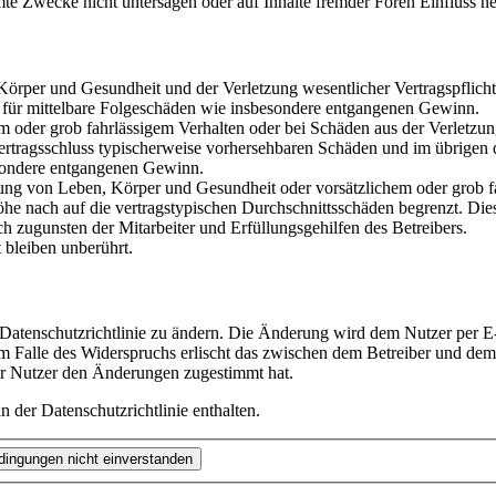
te Zwecke nicht untersagen oder auf Inhalte fremder Foren Einfluss n
rper und Gesundheit und der Verletzung wesentlicher Vertragspflichten
ch für mittelbare Folgeschäden wie insbesondere entgangenen Gewinn.
em oder grob fahrlässigem Verhalten oder bei Schäden aus der Verletz
i Vertragsschluss typischerweise vorhersehbaren Schäden und im übrigen
besondere entgangenen Gewinn.
ng von Leben, Körper und Gesundheit oder vorsätzlichem oder grob fah
e nach auf die vertragstypischen Durchschnittsschäden begrenzt. Dies
h zugunsten der Mitarbeiter und Erfüllungsgehilfen des Betreibers.
bleiben unberührt.
 Datenschutzrichtlinie zu ändern. Die Änderung wird dem Nutzer per E-
m Falle des Widerspruchs erlischt das zwischen dem Betreiber und dem 
er Nutzer den Änderungen zugestimmt hat.
 der Datenschutzrichtlinie enthalten.