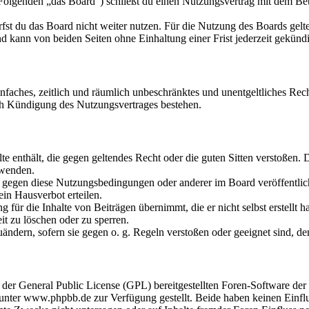
olgenden „das Board“) schließt du einen Nutzungsvertrag mit dem Betr
fst du das Board nicht weiter nutzen. Für die Nutzung des Boards gelten
 kann von beiden Seiten ohne Einhaltung einer Frist jederzeit gekünd
 einfaches, zeitlich und räumlich unbeschränktes und unentgeltliches R
ch Kündigung des Nutzungsvertrages bestehen.
alte enthält, die gegen geltendes Recht oder die guten Sitten verstoßen. 
rwenden.
n gegen diese Nutzungsbedingungen oder anderer im Board veröffentli
in Hausverbot erteilen.
für die Inhalte von Beiträgen übernimmt, die er nicht selbst erstellt 
it zu löschen oder zu sperren.
uändern, sofern sie gegen o. g. Regeln verstoßen oder geeignet sind, 
r der General Public License (GPL) bereitgestellten Foren-Software 
ter www.phpbb.de zur Verfügung gestellt. Beide haben keinen Einflus