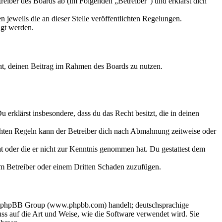
eiber des Boards ab (im Folgenden „Betreiber“) und erklärst dich
 jeweils die an dieser Stelle veröffentlichten Regelungen.
igt werden.
echt, deinen Beitrag im Rahmen des Boards zu nutzen.
Du erklärst insbesondere, dass du das Recht besitzt, die in deinen
chten Regeln kann der Betreiber dich nach Abmahnung zeitweise oder
hat oder die er nicht zur Kenntnis genommen hat. Du gestattest dem
dem Betreiber oder einem Dritten Schaden zuzufügen.
der phpBB Group (www.phpbb.com) handelt; deutschsprachige
s auf die Art und Weise, wie die Software verwendet wird. Sie