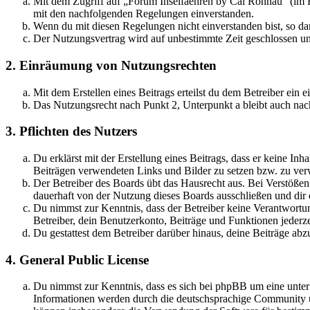
Mit dem Zugriff auf „Forum Inselfaehren by Cai Rönnau“ (im F
mit den nachfolgenden Regelungen einverstanden.
Wenn du mit diesen Regelungen nicht einverstanden bist, so dar
Der Nutzungsvertrag wird auf unbestimmte Zeit geschlossen und
2. Einräumung von Nutzungsrechten
Mit dem Erstellen eines Beitrags erteilst du dem Betreiber ein
Das Nutzungsrecht nach Punkt 2, Unterpunkt a bleibt auch na
3. Pflichten des Nutzers
Du erklärst mit der Erstellung eines Beitrags, dass er keine Inh
Beiträgen verwendeten Links und Bilder zu setzen bzw. zu ve
Der Betreiber des Boards übt das Hausrecht aus. Bei Verstöße
dauerhaft von der Nutzung dieses Boards ausschließen und dir e
Du nimmst zur Kenntnis, dass der Betreiber keine Verantwortung 
Betreiber, dein Benutzerkonto, Beiträge und Funktionen jederze
Du gestattest dem Betreiber darüber hinaus, deine Beiträge abz
4. General Public License
Du nimmst zur Kenntnis, dass es sich bei phpBB um eine unte
Informationen werden durch die deutschsprachige Community un