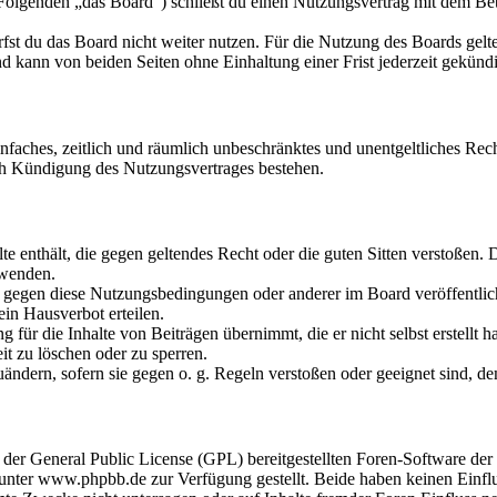
olgenden „das Board“) schließt du einen Nutzungsvertrag mit dem Betr
fst du das Board nicht weiter nutzen. Für die Nutzung des Boards gelten
 kann von beiden Seiten ohne Einhaltung einer Frist jederzeit gekünd
 einfaches, zeitlich und räumlich unbeschränktes und unentgeltliches R
ch Kündigung des Nutzungsvertrages bestehen.
alte enthält, die gegen geltendes Recht oder die guten Sitten verstoßen. 
rwenden.
n gegen diese Nutzungsbedingungen oder anderer im Board veröffentli
in Hausverbot erteilen.
für die Inhalte von Beiträgen übernimmt, die er nicht selbst erstellt 
it zu löschen oder zu sperren.
uändern, sofern sie gegen o. g. Regeln verstoßen oder geeignet sind, 
r der General Public License (GPL) bereitgestellten Foren-Software 
ter www.phpbb.de zur Verfügung gestellt. Beide haben keinen Einflus