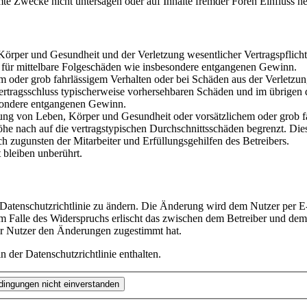
te Zwecke nicht untersagen oder auf Inhalte fremder Foren Einfluss n
rper und Gesundheit und der Verletzung wesentlicher Vertragspflichten
ch für mittelbare Folgeschäden wie insbesondere entgangenen Gewinn.
em oder grob fahrlässigem Verhalten oder bei Schäden aus der Verletz
i Vertragsschluss typischerweise vorhersehbaren Schäden und im übrigen
besondere entgangenen Gewinn.
ng von Leben, Körper und Gesundheit oder vorsätzlichem oder grob fah
e nach auf die vertragstypischen Durchschnittsschäden begrenzt. Dies
h zugunsten der Mitarbeiter und Erfüllungsgehilfen des Betreibers.
bleiben unberührt.
 Datenschutzrichtlinie zu ändern. Die Änderung wird dem Nutzer per E-
m Falle des Widerspruchs erlischt das zwischen dem Betreiber und dem 
er Nutzer den Änderungen zugestimmt hat.
 der Datenschutzrichtlinie enthalten.