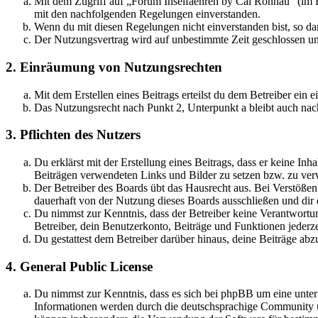
Mit dem Zugriff auf „Forum Inselfaehren by Cai Rönnau“ (im F
mit den nachfolgenden Regelungen einverstanden.
Wenn du mit diesen Regelungen nicht einverstanden bist, so dar
Der Nutzungsvertrag wird auf unbestimmte Zeit geschlossen und
2. Einräumung von Nutzungsrechten
Mit dem Erstellen eines Beitrags erteilst du dem Betreiber ein
Das Nutzungsrecht nach Punkt 2, Unterpunkt a bleibt auch na
3. Pflichten des Nutzers
Du erklärst mit der Erstellung eines Beitrags, dass er keine Inh
Beiträgen verwendeten Links und Bilder zu setzen bzw. zu ve
Der Betreiber des Boards übt das Hausrecht aus. Bei Verstöße
dauerhaft von der Nutzung dieses Boards ausschließen und dir e
Du nimmst zur Kenntnis, dass der Betreiber keine Verantwortung 
Betreiber, dein Benutzerkonto, Beiträge und Funktionen jederze
Du gestattest dem Betreiber darüber hinaus, deine Beiträge abz
4. General Public License
Du nimmst zur Kenntnis, dass es sich bei phpBB um eine unte
Informationen werden durch die deutschsprachige Community un