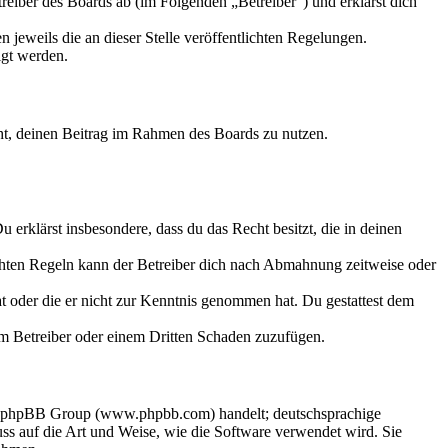
eiber des Boards ab (im Folgenden „Betreiber“) und erklärst dich
 jeweils die an dieser Stelle veröffentlichten Regelungen.
igt werden.
echt, deinen Beitrag im Rahmen des Boards zu nutzen.
Du erklärst insbesondere, dass du das Recht besitzt, die in deinen
chten Regeln kann der Betreiber dich nach Abmahnung zeitweise oder
hat oder die er nicht zur Kenntnis genommen hat. Du gestattest dem
dem Betreiber oder einem Dritten Schaden zuzufügen.
der phpBB Group (www.phpbb.com) handelt; deutschsprachige
s auf die Art und Weise, wie die Software verwendet wird. Sie