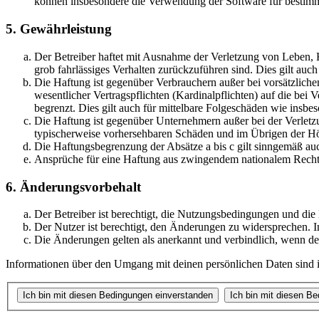
können insbesondere die Verwendung der Software für bestimm
5. Gewährleistung
Der Betreiber haftet mit Ausnahme der Verletzung von Leben, Kö
grob fahrlässiges Verhalten zurückzuführen sind. Dies gilt au
Die Haftung ist gegenüber Verbrauchern außer bei vorsätzlich
wesentlicher Vertragspflichten (Kardinalpflichten) auf die be
begrenzt. Dies gilt auch für mittelbare Folgeschäden wie ins
Die Haftung ist gegenüber Unternehmern außer bei der Verletzu
typischerweise vorhersehbaren Schäden und im Übrigen der Höh
Die Haftungsbegrenzung der Absätze a bis c gilt sinngemäß auc
Ansprüche für eine Haftung aus zwingendem nationalem Recht 
6. Änderungsvorbehalt
Der Betreiber ist berechtigt, die Nutzungsbedingungen und die
Der Nutzer ist berechtigt, den Änderungen zu widersprechen. I
Die Änderungen gelten als anerkannt und verbindlich, wenn d
Informationen über den Umgang mit deinen persönlichen Daten sind in