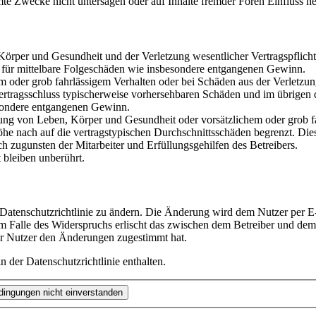
te Zwecke nicht untersagen oder auf Inhalte fremder Foren Einfluss n
rper und Gesundheit und der Verletzung wesentlicher Vertragspflichten
ch für mittelbare Folgeschäden wie insbesondere entgangenen Gewinn.
em oder grob fahrlässigem Verhalten oder bei Schäden aus der Verletz
i Vertragsschluss typischerweise vorhersehbaren Schäden und im übrigen
besondere entgangenen Gewinn.
ng von Leben, Körper und Gesundheit oder vorsätzlichem oder grob fah
e nach auf die vertragstypischen Durchschnittsschäden begrenzt. Dies
h zugunsten der Mitarbeiter und Erfüllungsgehilfen des Betreibers.
bleiben unberührt.
 Datenschutzrichtlinie zu ändern. Die Änderung wird dem Nutzer per E-
m Falle des Widerspruchs erlischt das zwischen dem Betreiber und dem 
er Nutzer den Änderungen zugestimmt hat.
 der Datenschutzrichtlinie enthalten.