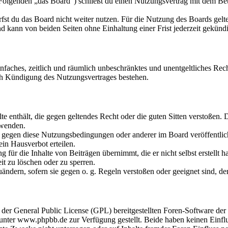
olgenden „das Board“) schließt du einen Nutzungsvertrag mit dem Betr
fst du das Board nicht weiter nutzen. Für die Nutzung des Boards gelten
 kann von beiden Seiten ohne Einhaltung einer Frist jederzeit gekünd
 einfaches, zeitlich und räumlich unbeschränktes und unentgeltliches R
ch Kündigung des Nutzungsvertrages bestehen.
alte enthält, die gegen geltendes Recht oder die guten Sitten verstoßen. 
rwenden.
n gegen diese Nutzungsbedingungen oder anderer im Board veröffentli
in Hausverbot erteilen.
für die Inhalte von Beiträgen übernimmt, die er nicht selbst erstellt 
it zu löschen oder zu sperren.
uändern, sofern sie gegen o. g. Regeln verstoßen oder geeignet sind, 
r der General Public License (GPL) bereitgestellten Foren-Software 
ter www.phpbb.de zur Verfügung gestellt. Beide haben keinen Einflus