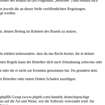
eiber des Boards ab (im Folgenden „Betreiber“) und erklärst dich
 jeweils die an dieser Stelle veröffentlichten Regelungen.
igt werden.
echt, deinen Beitrag im Rahmen des Boards zu nutzen.
Du erklärst insbesondere, dass du das Recht besitzt, die in deinen
chten Regeln kann der Betreiber dich nach Abmahnung zeitweise oder
hat oder die er nicht zur Kenntnis genommen hat. Du gestattest dem
dem Betreiber oder einem Dritten Schaden zuzufügen.
der phpBB Group (www.phpbb.com) handelt; deutschsprachige
s auf die Art und Weise, wie die Software verwendet wird. Sie