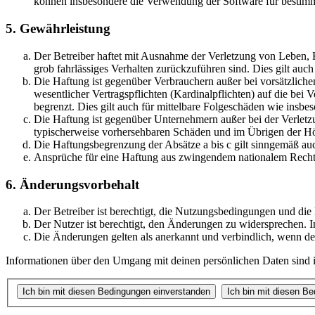
können insbesondere die Verwendung der Software für bestimm
5. Gewährleistung
Der Betreiber haftet mit Ausnahme der Verletzung von Leben, Kö
grob fahrlässiges Verhalten zurückzuführen sind. Dies gilt au
Die Haftung ist gegenüber Verbrauchern außer bei vorsätzlich
wesentlicher Vertragspflichten (Kardinalpflichten) auf die be
begrenzt. Dies gilt auch für mittelbare Folgeschäden wie ins
Die Haftung ist gegenüber Unternehmern außer bei der Verletzu
typischerweise vorhersehbaren Schäden und im Übrigen der Höh
Die Haftungsbegrenzung der Absätze a bis c gilt sinngemäß auc
Ansprüche für eine Haftung aus zwingendem nationalem Recht 
6. Änderungsvorbehalt
Der Betreiber ist berechtigt, die Nutzungsbedingungen und die
Der Nutzer ist berechtigt, den Änderungen zu widersprechen. I
Die Änderungen gelten als anerkannt und verbindlich, wenn d
Informationen über den Umgang mit deinen persönlichen Daten sind in