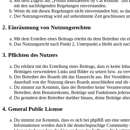
Mit dem Zugriff auf „Forum Inselfaehren by Cai Rönnau“ (im F
mit den nachfolgenden Regelungen einverstanden.
Wenn du mit diesen Regelungen nicht einverstanden bist, so dar
Der Nutzungsvertrag wird auf unbestimmte Zeit geschlossen und
2. Einräumung von Nutzungsrechten
Mit dem Erstellen eines Beitrags erteilst du dem Betreiber ein
Das Nutzungsrecht nach Punkt 2, Unterpunkt a bleibt auch na
3. Pflichten des Nutzers
Du erklärst mit der Erstellung eines Beitrags, dass er keine Inh
Beiträgen verwendeten Links und Bilder zu setzen bzw. zu ve
Der Betreiber des Boards übt das Hausrecht aus. Bei Verstöße
dauerhaft von der Nutzung dieses Boards ausschließen und dir e
Du nimmst zur Kenntnis, dass der Betreiber keine Verantwortung 
Betreiber, dein Benutzerkonto, Beiträge und Funktionen jederze
Du gestattest dem Betreiber darüber hinaus, deine Beiträge abz
4. General Public License
Du nimmst zur Kenntnis, dass es sich bei phpBB um eine unte
Informationen werden durch die deutschsprachige Community un