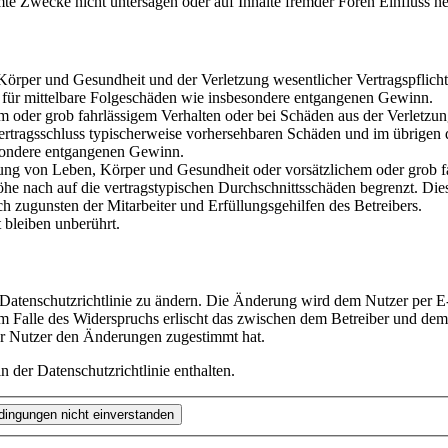
te Zwecke nicht untersagen oder auf Inhalte fremder Foren Einfluss n
rper und Gesundheit und der Verletzung wesentlicher Vertragspflichten
ch für mittelbare Folgeschäden wie insbesondere entgangenen Gewinn.
em oder grob fahrlässigem Verhalten oder bei Schäden aus der Verletz
i Vertragsschluss typischerweise vorhersehbaren Schäden und im übrigen
besondere entgangenen Gewinn.
ng von Leben, Körper und Gesundheit oder vorsätzlichem oder grob fah
e nach auf die vertragstypischen Durchschnittsschäden begrenzt. Dies
h zugunsten der Mitarbeiter und Erfüllungsgehilfen des Betreibers.
bleiben unberührt.
 Datenschutzrichtlinie zu ändern. Die Änderung wird dem Nutzer per E-
m Falle des Widerspruchs erlischt das zwischen dem Betreiber und dem 
er Nutzer den Änderungen zugestimmt hat.
 der Datenschutzrichtlinie enthalten.