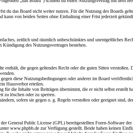
olgenden „das Board“) schließt du einen Nutzungsvertrag mit dem Betr
fst du das Board nicht weiter nutzen. Für die Nutzung des Boards gelten
 kann von beiden Seiten ohne Einhaltung einer Frist jederzeit gekünd
 einfaches, zeitlich und räumlich unbeschränktes und unentgeltliches R
ch Kündigung des Nutzungsvertrages bestehen.
alte enthält, die gegen geltendes Recht oder die guten Sitten verstoßen. 
rwenden.
n gegen diese Nutzungsbedingungen oder anderer im Board veröffentli
in Hausverbot erteilen.
für die Inhalte von Beiträgen übernimmt, die er nicht selbst erstellt 
it zu löschen oder zu sperren.
uändern, sofern sie gegen o. g. Regeln verstoßen oder geeignet sind, 
r der General Public License (GPL) bereitgestellten Foren-Software 
ter www.phpbb.de zur Verfügung gestellt. Beide haben keinen Einflus