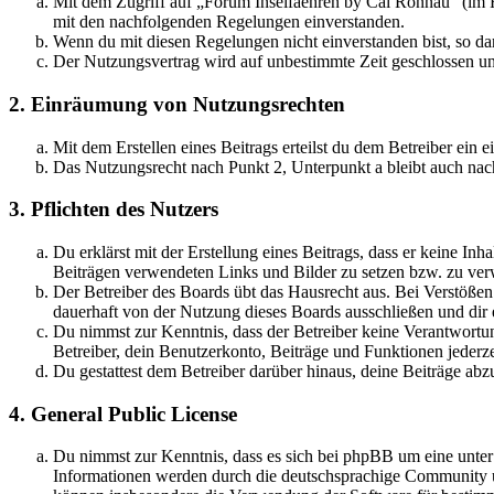
Mit dem Zugriff auf „Forum Inselfaehren by Cai Rönnau“ (im F
mit den nachfolgenden Regelungen einverstanden.
Wenn du mit diesen Regelungen nicht einverstanden bist, so dar
Der Nutzungsvertrag wird auf unbestimmte Zeit geschlossen und
2. Einräumung von Nutzungsrechten
Mit dem Erstellen eines Beitrags erteilst du dem Betreiber ein
Das Nutzungsrecht nach Punkt 2, Unterpunkt a bleibt auch na
3. Pflichten des Nutzers
Du erklärst mit der Erstellung eines Beitrags, dass er keine Inh
Beiträgen verwendeten Links und Bilder zu setzen bzw. zu ve
Der Betreiber des Boards übt das Hausrecht aus. Bei Verstöße
dauerhaft von der Nutzung dieses Boards ausschließen und dir e
Du nimmst zur Kenntnis, dass der Betreiber keine Verantwortung 
Betreiber, dein Benutzerkonto, Beiträge und Funktionen jederze
Du gestattest dem Betreiber darüber hinaus, deine Beiträge abz
4. General Public License
Du nimmst zur Kenntnis, dass es sich bei phpBB um eine unte
Informationen werden durch die deutschsprachige Community un