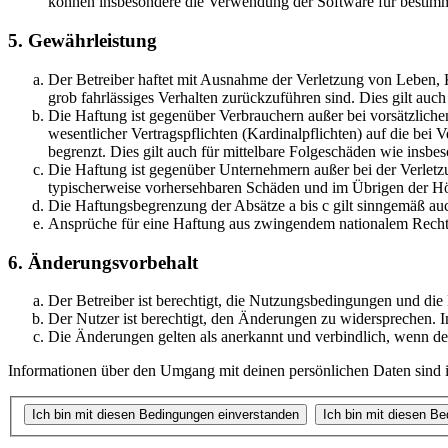
können insbesondere die Verwendung der Software für bestimm
5. Gewährleistung
Der Betreiber haftet mit Ausnahme der Verletzung von Leben, Kö
grob fahrlässiges Verhalten zurückzuführen sind. Dies gilt au
Die Haftung ist gegenüber Verbrauchern außer bei vorsätzlich
wesentlicher Vertragspflichten (Kardinalpflichten) auf die be
begrenzt. Dies gilt auch für mittelbare Folgeschäden wie ins
Die Haftung ist gegenüber Unternehmern außer bei der Verletzu
typischerweise vorhersehbaren Schäden und im Übrigen der Höh
Die Haftungsbegrenzung der Absätze a bis c gilt sinngemäß auc
Ansprüche für eine Haftung aus zwingendem nationalem Recht 
6. Änderungsvorbehalt
Der Betreiber ist berechtigt, die Nutzungsbedingungen und die
Der Nutzer ist berechtigt, den Änderungen zu widersprechen. I
Die Änderungen gelten als anerkannt und verbindlich, wenn d
Informationen über den Umgang mit deinen persönlichen Daten sind in