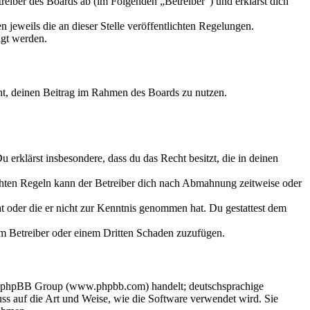
eiber des Boards ab (im Folgenden „Betreiber“) und erklärst dich
 jeweils die an dieser Stelle veröffentlichten Regelungen.
igt werden.
echt, deinen Beitrag im Rahmen des Boards zu nutzen.
Du erklärst insbesondere, dass du das Recht besitzt, die in deinen
chten Regeln kann der Betreiber dich nach Abmahnung zeitweise oder
hat oder die er nicht zur Kenntnis genommen hat. Du gestattest dem
dem Betreiber oder einem Dritten Schaden zuzufügen.
der phpBB Group (www.phpbb.com) handelt; deutschsprachige
s auf die Art und Weise, wie die Software verwendet wird. Sie