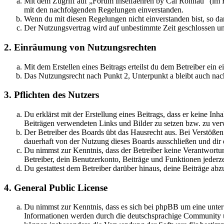
Mit dem Zugriff auf „Forum Inselfaehren by Cai Rönnau“ (im F
mit den nachfolgenden Regelungen einverstanden.
Wenn du mit diesen Regelungen nicht einverstanden bist, so dar
Der Nutzungsvertrag wird auf unbestimmte Zeit geschlossen und
2. Einräumung von Nutzungsrechten
Mit dem Erstellen eines Beitrags erteilst du dem Betreiber ein
Das Nutzungsrecht nach Punkt 2, Unterpunkt a bleibt auch na
3. Pflichten des Nutzers
Du erklärst mit der Erstellung eines Beitrags, dass er keine Inh
Beiträgen verwendeten Links und Bilder zu setzen bzw. zu ve
Der Betreiber des Boards übt das Hausrecht aus. Bei Verstöße
dauerhaft von der Nutzung dieses Boards ausschließen und dir e
Du nimmst zur Kenntnis, dass der Betreiber keine Verantwortung 
Betreiber, dein Benutzerkonto, Beiträge und Funktionen jederze
Du gestattest dem Betreiber darüber hinaus, deine Beiträge abz
4. General Public License
Du nimmst zur Kenntnis, dass es sich bei phpBB um eine unte
Informationen werden durch die deutschsprachige Community un