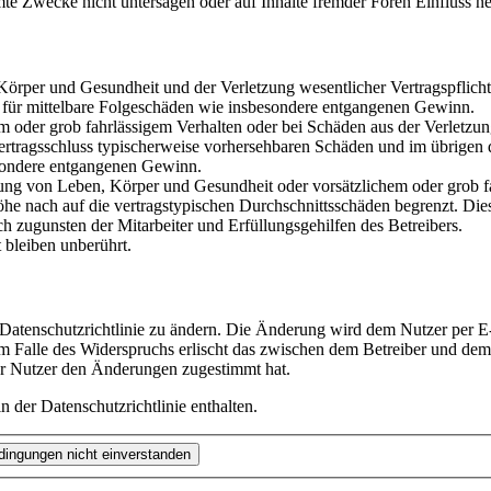
te Zwecke nicht untersagen oder auf Inhalte fremder Foren Einfluss n
rper und Gesundheit und der Verletzung wesentlicher Vertragspflichten
ch für mittelbare Folgeschäden wie insbesondere entgangenen Gewinn.
em oder grob fahrlässigem Verhalten oder bei Schäden aus der Verletz
i Vertragsschluss typischerweise vorhersehbaren Schäden und im übrigen
besondere entgangenen Gewinn.
ng von Leben, Körper und Gesundheit oder vorsätzlichem oder grob fah
e nach auf die vertragstypischen Durchschnittsschäden begrenzt. Dies
h zugunsten der Mitarbeiter und Erfüllungsgehilfen des Betreibers.
bleiben unberührt.
 Datenschutzrichtlinie zu ändern. Die Änderung wird dem Nutzer per E-
m Falle des Widerspruchs erlischt das zwischen dem Betreiber und dem 
er Nutzer den Änderungen zugestimmt hat.
 der Datenschutzrichtlinie enthalten.