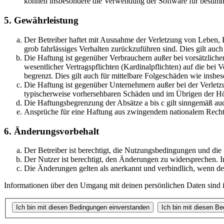
können insbesondere die Verwendung der Software für bestimm
5. Gewährleistung
Der Betreiber haftet mit Ausnahme der Verletzung von Leben, Kö
grob fahrlässiges Verhalten zurückzuführen sind. Dies gilt au
Die Haftung ist gegenüber Verbrauchern außer bei vorsätzlich
wesentlicher Vertragspflichten (Kardinalpflichten) auf die be
begrenzt. Dies gilt auch für mittelbare Folgeschäden wie ins
Die Haftung ist gegenüber Unternehmern außer bei der Verletzu
typischerweise vorhersehbaren Schäden und im Übrigen der Höh
Die Haftungsbegrenzung der Absätze a bis c gilt sinngemäß auc
Ansprüche für eine Haftung aus zwingendem nationalem Recht 
6. Änderungsvorbehalt
Der Betreiber ist berechtigt, die Nutzungsbedingungen und die
Der Nutzer ist berechtigt, den Änderungen zu widersprechen. I
Die Änderungen gelten als anerkannt und verbindlich, wenn d
Informationen über den Umgang mit deinen persönlichen Daten sind in