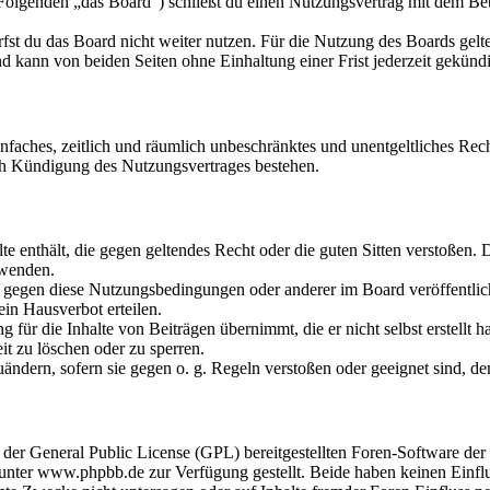
olgenden „das Board“) schließt du einen Nutzungsvertrag mit dem Betr
fst du das Board nicht weiter nutzen. Für die Nutzung des Boards gelten
 kann von beiden Seiten ohne Einhaltung einer Frist jederzeit gekünd
 einfaches, zeitlich und räumlich unbeschränktes und unentgeltliches R
ch Kündigung des Nutzungsvertrages bestehen.
alte enthält, die gegen geltendes Recht oder die guten Sitten verstoßen. 
rwenden.
n gegen diese Nutzungsbedingungen oder anderer im Board veröffentli
in Hausverbot erteilen.
für die Inhalte von Beiträgen übernimmt, die er nicht selbst erstellt 
it zu löschen oder zu sperren.
uändern, sofern sie gegen o. g. Regeln verstoßen oder geeignet sind, 
r der General Public License (GPL) bereitgestellten Foren-Software 
ter www.phpbb.de zur Verfügung gestellt. Beide haben keinen Einflus