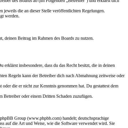
eiber des Boards ab (im Folgenden „Betreiber“) und erklärst dich
 jeweils die an dieser Stelle veröffentlichten Regelungen.
igt werden.
echt, deinen Beitrag im Rahmen des Boards zu nutzen.
Du erklärst insbesondere, dass du das Recht besitzt, die in deinen
chten Regeln kann der Betreiber dich nach Abmahnung zeitweise oder
hat oder die er nicht zur Kenntnis genommen hat. Du gestattest dem
dem Betreiber oder einem Dritten Schaden zuzufügen.
der phpBB Group (www.phpbb.com) handelt; deutschsprachige
s auf die Art und Weise, wie die Software verwendet wird. Sie