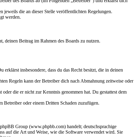
eiber des Boards ab (im Folgenden „Betreiber“) und erklärst dich
 jeweils die an dieser Stelle veröffentlichten Regelungen.
igt werden.
echt, deinen Beitrag im Rahmen des Boards zu nutzen.
Du erklärst insbesondere, dass du das Recht besitzt, die in deinen
chten Regeln kann der Betreiber dich nach Abmahnung zeitweise oder
hat oder die er nicht zur Kenntnis genommen hat. Du gestattest dem
dem Betreiber oder einem Dritten Schaden zuzufügen.
der phpBB Group (www.phpbb.com) handelt; deutschsprachige
s auf die Art und Weise, wie die Software verwendet wird. Sie