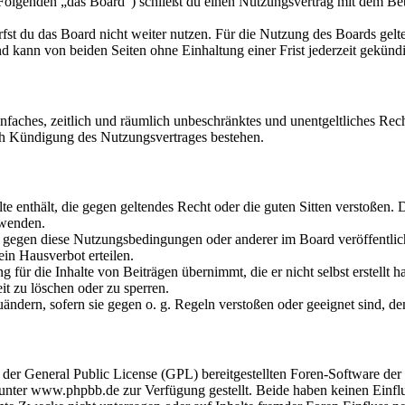
olgenden „das Board“) schließt du einen Nutzungsvertrag mit dem Betr
fst du das Board nicht weiter nutzen. Für die Nutzung des Boards gelten
 kann von beiden Seiten ohne Einhaltung einer Frist jederzeit gekünd
 einfaches, zeitlich und räumlich unbeschränktes und unentgeltliches R
ch Kündigung des Nutzungsvertrages bestehen.
alte enthält, die gegen geltendes Recht oder die guten Sitten verstoßen. 
rwenden.
n gegen diese Nutzungsbedingungen oder anderer im Board veröffentli
in Hausverbot erteilen.
für die Inhalte von Beiträgen übernimmt, die er nicht selbst erstellt 
it zu löschen oder zu sperren.
uändern, sofern sie gegen o. g. Regeln verstoßen oder geeignet sind, 
r der General Public License (GPL) bereitgestellten Foren-Software 
ter www.phpbb.de zur Verfügung gestellt. Beide haben keinen Einflus