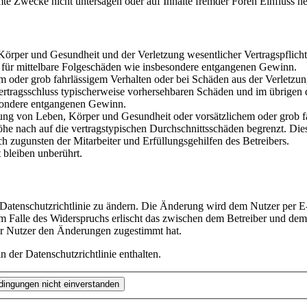
te Zwecke nicht untersagen oder auf Inhalte fremder Foren Einfluss n
rper und Gesundheit und der Verletzung wesentlicher Vertragspflichten
ch für mittelbare Folgeschäden wie insbesondere entgangenen Gewinn.
em oder grob fahrlässigem Verhalten oder bei Schäden aus der Verletz
i Vertragsschluss typischerweise vorhersehbaren Schäden und im übrigen
besondere entgangenen Gewinn.
ng von Leben, Körper und Gesundheit oder vorsätzlichem oder grob fah
e nach auf die vertragstypischen Durchschnittsschäden begrenzt. Dies
h zugunsten der Mitarbeiter und Erfüllungsgehilfen des Betreibers.
bleiben unberührt.
 Datenschutzrichtlinie zu ändern. Die Änderung wird dem Nutzer per E-
m Falle des Widerspruchs erlischt das zwischen dem Betreiber und dem 
er Nutzer den Änderungen zugestimmt hat.
 der Datenschutzrichtlinie enthalten.