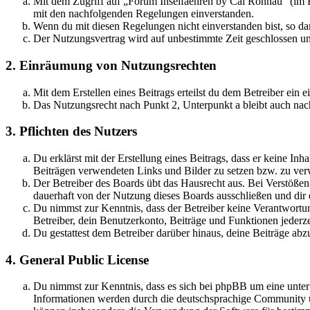
Mit dem Zugriff auf „Forum Inselfaehren by Cai Rönnau“ (im F
mit den nachfolgenden Regelungen einverstanden.
Wenn du mit diesen Regelungen nicht einverstanden bist, so dar
Der Nutzungsvertrag wird auf unbestimmte Zeit geschlossen und
2. Einräumung von Nutzungsrechten
Mit dem Erstellen eines Beitrags erteilst du dem Betreiber ein
Das Nutzungsrecht nach Punkt 2, Unterpunkt a bleibt auch na
3. Pflichten des Nutzers
Du erklärst mit der Erstellung eines Beitrags, dass er keine Inh
Beiträgen verwendeten Links und Bilder zu setzen bzw. zu ve
Der Betreiber des Boards übt das Hausrecht aus. Bei Verstöße
dauerhaft von der Nutzung dieses Boards ausschließen und dir e
Du nimmst zur Kenntnis, dass der Betreiber keine Verantwortung 
Betreiber, dein Benutzerkonto, Beiträge und Funktionen jederze
Du gestattest dem Betreiber darüber hinaus, deine Beiträge abz
4. General Public License
Du nimmst zur Kenntnis, dass es sich bei phpBB um eine unte
Informationen werden durch die deutschsprachige Community un