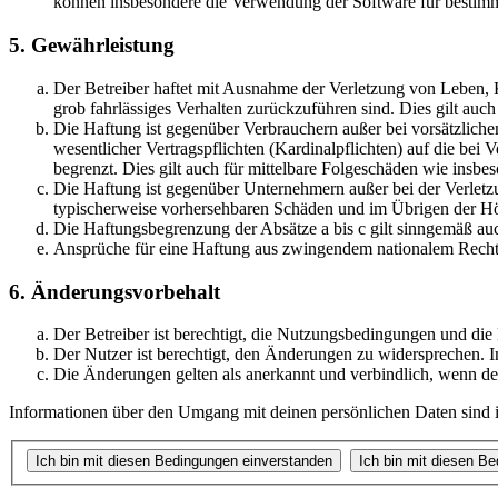
können insbesondere die Verwendung der Software für bestimm
5. Gewährleistung
Der Betreiber haftet mit Ausnahme der Verletzung von Leben, Kö
grob fahrlässiges Verhalten zurückzuführen sind. Dies gilt au
Die Haftung ist gegenüber Verbrauchern außer bei vorsätzlich
wesentlicher Vertragspflichten (Kardinalpflichten) auf die be
begrenzt. Dies gilt auch für mittelbare Folgeschäden wie ins
Die Haftung ist gegenüber Unternehmern außer bei der Verletzu
typischerweise vorhersehbaren Schäden und im Übrigen der Höh
Die Haftungsbegrenzung der Absätze a bis c gilt sinngemäß auc
Ansprüche für eine Haftung aus zwingendem nationalem Recht 
6. Änderungsvorbehalt
Der Betreiber ist berechtigt, die Nutzungsbedingungen und die
Der Nutzer ist berechtigt, den Änderungen zu widersprechen. I
Die Änderungen gelten als anerkannt und verbindlich, wenn d
Informationen über den Umgang mit deinen persönlichen Daten sind in