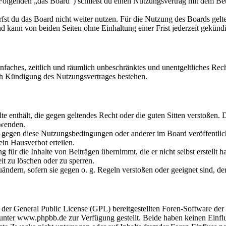
olgenden „das Board“) schließt du einen Nutzungsvertrag mit dem Betr
fst du das Board nicht weiter nutzen. Für die Nutzung des Boards gelten
 kann von beiden Seiten ohne Einhaltung einer Frist jederzeit gekünd
 einfaches, zeitlich und räumlich unbeschränktes und unentgeltliches R
ch Kündigung des Nutzungsvertrages bestehen.
alte enthält, die gegen geltendes Recht oder die guten Sitten verstoßen. 
rwenden.
n gegen diese Nutzungsbedingungen oder anderer im Board veröffentli
in Hausverbot erteilen.
für die Inhalte von Beiträgen übernimmt, die er nicht selbst erstellt 
it zu löschen oder zu sperren.
uändern, sofern sie gegen o. g. Regeln verstoßen oder geeignet sind, 
r der General Public License (GPL) bereitgestellten Foren-Software 
ter www.phpbb.de zur Verfügung gestellt. Beide haben keinen Einflus