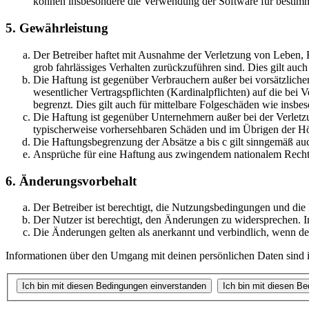
können insbesondere die Verwendung der Software für bestimm
5. Gewährleistung
Der Betreiber haftet mit Ausnahme der Verletzung von Leben, Kö
grob fahrlässiges Verhalten zurückzuführen sind. Dies gilt au
Die Haftung ist gegenüber Verbrauchern außer bei vorsätzlich
wesentlicher Vertragspflichten (Kardinalpflichten) auf die be
begrenzt. Dies gilt auch für mittelbare Folgeschäden wie ins
Die Haftung ist gegenüber Unternehmern außer bei der Verletzu
typischerweise vorhersehbaren Schäden und im Übrigen der Höh
Die Haftungsbegrenzung der Absätze a bis c gilt sinngemäß auc
Ansprüche für eine Haftung aus zwingendem nationalem Recht 
6. Änderungsvorbehalt
Der Betreiber ist berechtigt, die Nutzungsbedingungen und die
Der Nutzer ist berechtigt, den Änderungen zu widersprechen. I
Die Änderungen gelten als anerkannt und verbindlich, wenn d
Informationen über den Umgang mit deinen persönlichen Daten sind in