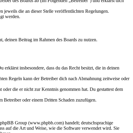
eiber des Boards ab (im Folgenden „Betreiber“) und erklärst dich
 jeweils die an dieser Stelle veröffentlichten Regelungen.
igt werden.
echt, deinen Beitrag im Rahmen des Boards zu nutzen.
Du erklärst insbesondere, dass du das Recht besitzt, die in deinen
chten Regeln kann der Betreiber dich nach Abmahnung zeitweise oder
hat oder die er nicht zur Kenntnis genommen hat. Du gestattest dem
dem Betreiber oder einem Dritten Schaden zuzufügen.
der phpBB Group (www.phpbb.com) handelt; deutschsprachige
s auf die Art und Weise, wie die Software verwendet wird. Sie