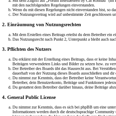
Mit dem Zugriff auf „Forum Inselfaehren by Cai Rönnau“ (im F
mit den nachfolgenden Regelungen einverstanden.
Wenn du mit diesen Regelungen nicht einverstanden bist, so dar
Der Nutzungsvertrag wird auf unbestimmte Zeit geschlossen und
2. Einräumung von Nutzungsrechten
Mit dem Erstellen eines Beitrags erteilst du dem Betreiber ein
Das Nutzungsrecht nach Punkt 2, Unterpunkt a bleibt auch na
3. Pflichten des Nutzers
Du erklärst mit der Erstellung eines Beitrags, dass er keine Inh
Beiträgen verwendeten Links und Bilder zu setzen bzw. zu ve
Der Betreiber des Boards übt das Hausrecht aus. Bei Verstöße
dauerhaft von der Nutzung dieses Boards ausschließen und dir e
Du nimmst zur Kenntnis, dass der Betreiber keine Verantwortung 
Betreiber, dein Benutzerkonto, Beiträge und Funktionen jederze
Du gestattest dem Betreiber darüber hinaus, deine Beiträge abz
4. General Public License
Du nimmst zur Kenntnis, dass es sich bei phpBB um eine unte
Informationen werden durch die deutschsprachige Community un