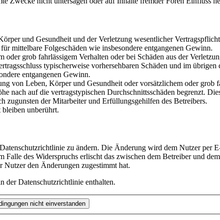
te Zwecke nicht untersagen oder auf Inhalte fremder Foren Einfluss n
rper und Gesundheit und der Verletzung wesentlicher Vertragspflichten
ch für mittelbare Folgeschäden wie insbesondere entgangenen Gewinn.
em oder grob fahrlässigem Verhalten oder bei Schäden aus der Verletz
i Vertragsschluss typischerweise vorhersehbaren Schäden und im übrigen
besondere entgangenen Gewinn.
ng von Leben, Körper und Gesundheit oder vorsätzlichem oder grob fah
e nach auf die vertragstypischen Durchschnittsschäden begrenzt. Dies
h zugunsten der Mitarbeiter und Erfüllungsgehilfen des Betreibers.
bleiben unberührt.
 Datenschutzrichtlinie zu ändern. Die Änderung wird dem Nutzer per E-
m Falle des Widerspruchs erlischt das zwischen dem Betreiber und dem 
er Nutzer den Änderungen zugestimmt hat.
 der Datenschutzrichtlinie enthalten.