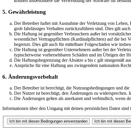
können insbesondere die Verwendung der Software für bestimm
5. Gewährleistung
Der Betreiber haftet mit Ausnahme der Verletzung von Leben, Kö
grob fahrlässiges Verhalten zurückzuführen sind. Dies gilt au
Die Haftung ist gegenüber Verbrauchern außer bei vorsätzlich
wesentlicher Vertragspflichten (Kardinalpflichten) auf die be
begrenzt. Dies gilt auch für mittelbare Folgeschäden wie ins
Die Haftung ist gegenüber Unternehmern außer bei der Verletzu
typischerweise vorhersehbaren Schäden und im Übrigen der Höh
Die Haftungsbegrenzung der Absätze a bis c gilt sinngemäß auc
Ansprüche für eine Haftung aus zwingendem nationalem Recht 
6. Änderungsvorbehalt
Der Betreiber ist berechtigt, die Nutzungsbedingungen und die
Der Nutzer ist berechtigt, den Änderungen zu widersprechen. I
Die Änderungen gelten als anerkannt und verbindlich, wenn d
Informationen über den Umgang mit deinen persönlichen Daten sind in