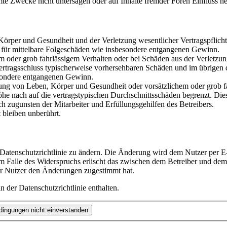
te Zwecke nicht untersagen oder auf Inhalte fremder Foren Einfluss n
rper und Gesundheit und der Verletzung wesentlicher Vertragspflichten
ch für mittelbare Folgeschäden wie insbesondere entgangenen Gewinn.
em oder grob fahrlässigem Verhalten oder bei Schäden aus der Verletz
i Vertragsschluss typischerweise vorhersehbaren Schäden und im übrigen
besondere entgangenen Gewinn.
ng von Leben, Körper und Gesundheit oder vorsätzlichem oder grob fah
e nach auf die vertragstypischen Durchschnittsschäden begrenzt. Dies
h zugunsten der Mitarbeiter und Erfüllungsgehilfen des Betreibers.
bleiben unberührt.
 Datenschutzrichtlinie zu ändern. Die Änderung wird dem Nutzer per E-
m Falle des Widerspruchs erlischt das zwischen dem Betreiber und dem 
er Nutzer den Änderungen zugestimmt hat.
 der Datenschutzrichtlinie enthalten.