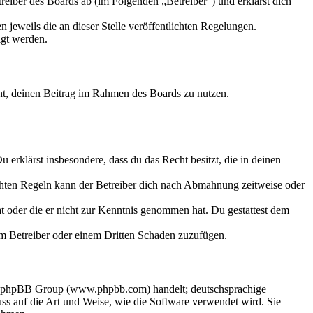
eiber des Boards ab (im Folgenden „Betreiber“) und erklärst dich
 jeweils die an dieser Stelle veröffentlichten Regelungen.
igt werden.
echt, deinen Beitrag im Rahmen des Boards zu nutzen.
Du erklärst insbesondere, dass du das Recht besitzt, die in deinen
chten Regeln kann der Betreiber dich nach Abmahnung zeitweise oder
hat oder die er nicht zur Kenntnis genommen hat. Du gestattest dem
dem Betreiber oder einem Dritten Schaden zuzufügen.
der phpBB Group (www.phpbb.com) handelt; deutschsprachige
s auf die Art und Weise, wie die Software verwendet wird. Sie