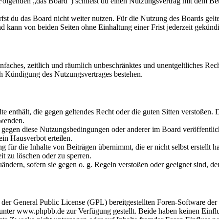
olgenden „das Board“) schließt du einen Nutzungsvertrag mit dem Betr
fst du das Board nicht weiter nutzen. Für die Nutzung des Boards gelten
 kann von beiden Seiten ohne Einhaltung einer Frist jederzeit gekünd
 einfaches, zeitlich und räumlich unbeschränktes und unentgeltliches R
ch Kündigung des Nutzungsvertrages bestehen.
alte enthält, die gegen geltendes Recht oder die guten Sitten verstoßen. 
rwenden.
n gegen diese Nutzungsbedingungen oder anderer im Board veröffentli
in Hausverbot erteilen.
für die Inhalte von Beiträgen übernimmt, die er nicht selbst erstellt 
it zu löschen oder zu sperren.
uändern, sofern sie gegen o. g. Regeln verstoßen oder geeignet sind, 
r der General Public License (GPL) bereitgestellten Foren-Software 
ter www.phpbb.de zur Verfügung gestellt. Beide haben keinen Einflus