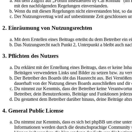
Mit dem Zugriff auf „Forum Inselfaehren by Cai Rönnau“ (im F
mit den nachfolgenden Regelungen einverstanden.
Wenn du mit diesen Regelungen nicht einverstanden bist, so dar
Der Nutzungsvertrag wird auf unbestimmte Zeit geschlossen und
2. Einräumung von Nutzungsrechten
Mit dem Erstellen eines Beitrags erteilst du dem Betreiber ein
Das Nutzungsrecht nach Punkt 2, Unterpunkt a bleibt auch na
3. Pflichten des Nutzers
Du erklärst mit der Erstellung eines Beitrags, dass er keine Inh
Beiträgen verwendeten Links und Bilder zu setzen bzw. zu ve
Der Betreiber des Boards übt das Hausrecht aus. Bei Verstöße
dauerhaft von der Nutzung dieses Boards ausschließen und dir e
Du nimmst zur Kenntnis, dass der Betreiber keine Verantwortung 
Betreiber, dein Benutzerkonto, Beiträge und Funktionen jederze
Du gestattest dem Betreiber darüber hinaus, deine Beiträge abz
4. General Public License
Du nimmst zur Kenntnis, dass es sich bei phpBB um eine unte
Informationen werden durch die deutschsprachige Community un