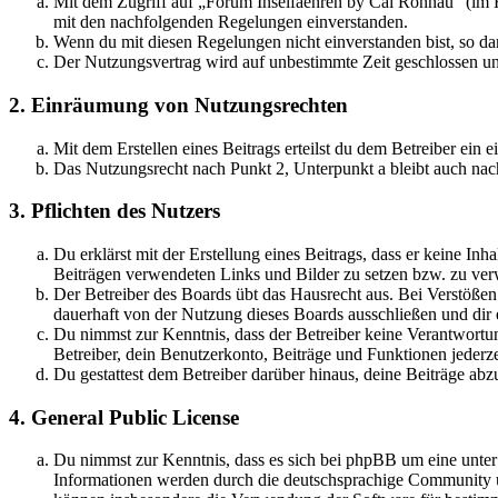
Mit dem Zugriff auf „Forum Inselfaehren by Cai Rönnau“ (im F
mit den nachfolgenden Regelungen einverstanden.
Wenn du mit diesen Regelungen nicht einverstanden bist, so dar
Der Nutzungsvertrag wird auf unbestimmte Zeit geschlossen und
2. Einräumung von Nutzungsrechten
Mit dem Erstellen eines Beitrags erteilst du dem Betreiber ein
Das Nutzungsrecht nach Punkt 2, Unterpunkt a bleibt auch na
3. Pflichten des Nutzers
Du erklärst mit der Erstellung eines Beitrags, dass er keine Inh
Beiträgen verwendeten Links und Bilder zu setzen bzw. zu ve
Der Betreiber des Boards übt das Hausrecht aus. Bei Verstöße
dauerhaft von der Nutzung dieses Boards ausschließen und dir e
Du nimmst zur Kenntnis, dass der Betreiber keine Verantwortung 
Betreiber, dein Benutzerkonto, Beiträge und Funktionen jederze
Du gestattest dem Betreiber darüber hinaus, deine Beiträge abz
4. General Public License
Du nimmst zur Kenntnis, dass es sich bei phpBB um eine unte
Informationen werden durch die deutschsprachige Community un