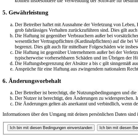
können insbesondere die Verwendung der Software für bestimm
5. Gewährleistung
Der Betreiber haftet mit Ausnahme der Verletzung von Leben, Kö
grob fahrlässiges Verhalten zurückzuführen sind. Dies gilt au
Die Haftung ist gegenüber Verbrauchern außer bei vorsätzlich
wesentlicher Vertragspflichten (Kardinalpflichten) auf die be
begrenzt. Dies gilt auch für mittelbare Folgeschäden wie ins
Die Haftung ist gegenüber Unternehmern außer bei der Verletzu
typischerweise vorhersehbaren Schäden und im Übrigen der Höh
Die Haftungsbegrenzung der Absätze a bis c gilt sinngemäß auc
Ansprüche für eine Haftung aus zwingendem nationalem Recht 
6. Änderungsvorbehalt
Der Betreiber ist berechtigt, die Nutzungsbedingungen und die
Der Nutzer ist berechtigt, den Änderungen zu widersprechen. I
Die Änderungen gelten als anerkannt und verbindlich, wenn d
Informationen über den Umgang mit deinen persönlichen Daten sind in