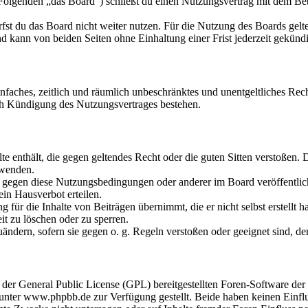
olgenden „das Board“) schließt du einen Nutzungsvertrag mit dem Betr
fst du das Board nicht weiter nutzen. Für die Nutzung des Boards gelten
 kann von beiden Seiten ohne Einhaltung einer Frist jederzeit gekünd
 einfaches, zeitlich und räumlich unbeschränktes und unentgeltliches R
ch Kündigung des Nutzungsvertrages bestehen.
alte enthält, die gegen geltendes Recht oder die guten Sitten verstoßen. 
rwenden.
n gegen diese Nutzungsbedingungen oder anderer im Board veröffentli
in Hausverbot erteilen.
für die Inhalte von Beiträgen übernimmt, die er nicht selbst erstellt 
it zu löschen oder zu sperren.
uändern, sofern sie gegen o. g. Regeln verstoßen oder geeignet sind, 
r der General Public License (GPL) bereitgestellten Foren-Software 
ter www.phpbb.de zur Verfügung gestellt. Beide haben keinen Einflus