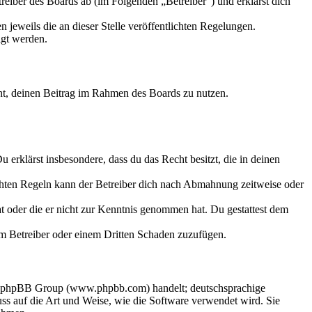
eiber des Boards ab (im Folgenden „Betreiber“) und erklärst dich
 jeweils die an dieser Stelle veröffentlichten Regelungen.
igt werden.
echt, deinen Beitrag im Rahmen des Boards zu nutzen.
Du erklärst insbesondere, dass du das Recht besitzt, die in deinen
chten Regeln kann der Betreiber dich nach Abmahnung zeitweise oder
hat oder die er nicht zur Kenntnis genommen hat. Du gestattest dem
dem Betreiber oder einem Dritten Schaden zuzufügen.
der phpBB Group (www.phpbb.com) handelt; deutschsprachige
s auf die Art und Weise, wie die Software verwendet wird. Sie