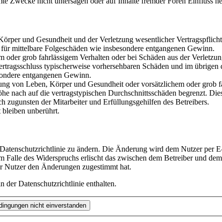
te Zwecke nicht untersagen oder auf Inhalte fremder Foren Einfluss n
rper und Gesundheit und der Verletzung wesentlicher Vertragspflichten
ch für mittelbare Folgeschäden wie insbesondere entgangenen Gewinn.
em oder grob fahrlässigem Verhalten oder bei Schäden aus der Verletz
i Vertragsschluss typischerweise vorhersehbaren Schäden und im übrigen
besondere entgangenen Gewinn.
ng von Leben, Körper und Gesundheit oder vorsätzlichem oder grob fah
e nach auf die vertragstypischen Durchschnittsschäden begrenzt. Dies
h zugunsten der Mitarbeiter und Erfüllungsgehilfen des Betreibers.
bleiben unberührt.
 Datenschutzrichtlinie zu ändern. Die Änderung wird dem Nutzer per E-
m Falle des Widerspruchs erlischt das zwischen dem Betreiber und dem 
er Nutzer den Änderungen zugestimmt hat.
 der Datenschutzrichtlinie enthalten.