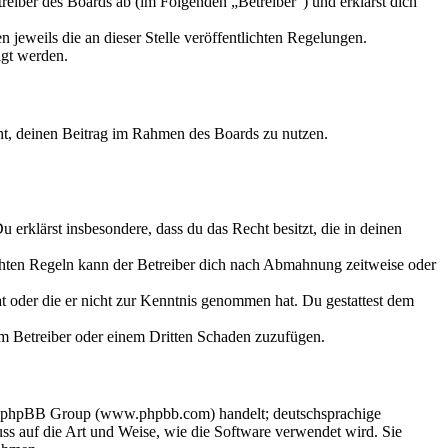
eiber des Boards ab (im Folgenden „Betreiber“) und erklärst dich
 jeweils die an dieser Stelle veröffentlichten Regelungen.
igt werden.
echt, deinen Beitrag im Rahmen des Boards zu nutzen.
Du erklärst insbesondere, dass du das Recht besitzt, die in deinen
chten Regeln kann der Betreiber dich nach Abmahnung zeitweise oder
hat oder die er nicht zur Kenntnis genommen hat. Du gestattest dem
dem Betreiber oder einem Dritten Schaden zuzufügen.
der phpBB Group (www.phpbb.com) handelt; deutschsprachige
s auf die Art und Weise, wie die Software verwendet wird. Sie