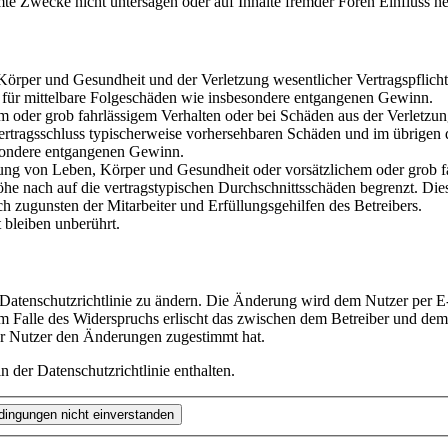
te Zwecke nicht untersagen oder auf Inhalte fremder Foren Einfluss n
rper und Gesundheit und der Verletzung wesentlicher Vertragspflichten
ch für mittelbare Folgeschäden wie insbesondere entgangenen Gewinn.
em oder grob fahrlässigem Verhalten oder bei Schäden aus der Verletz
i Vertragsschluss typischerweise vorhersehbaren Schäden und im übrigen
besondere entgangenen Gewinn.
ng von Leben, Körper und Gesundheit oder vorsätzlichem oder grob fah
e nach auf die vertragstypischen Durchschnittsschäden begrenzt. Dies
h zugunsten der Mitarbeiter und Erfüllungsgehilfen des Betreibers.
bleiben unberührt.
 Datenschutzrichtlinie zu ändern. Die Änderung wird dem Nutzer per E-
m Falle des Widerspruchs erlischt das zwischen dem Betreiber und dem 
er Nutzer den Änderungen zugestimmt hat.
 der Datenschutzrichtlinie enthalten.