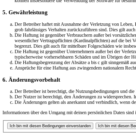
können insbesondere die Verwendung der Software für bestimm
5. Gewährleistung
Der Betreiber haftet mit Ausnahme der Verletzung von Leben, Kö
grob fahrlässiges Verhalten zurückzuführen sind. Dies gilt au
Die Haftung ist gegenüber Verbrauchern außer bei vorsätzlich
wesentlicher Vertragspflichten (Kardinalpflichten) auf die be
begrenzt. Dies gilt auch für mittelbare Folgeschäden wie ins
Die Haftung ist gegenüber Unternehmern außer bei der Verletzu
typischerweise vorhersehbaren Schäden und im Übrigen der Höh
Die Haftungsbegrenzung der Absätze a bis c gilt sinngemäß auc
Ansprüche für eine Haftung aus zwingendem nationalem Recht 
6. Änderungsvorbehalt
Der Betreiber ist berechtigt, die Nutzungsbedingungen und die
Der Nutzer ist berechtigt, den Änderungen zu widersprechen. I
Die Änderungen gelten als anerkannt und verbindlich, wenn d
Informationen über den Umgang mit deinen persönlichen Daten sind in