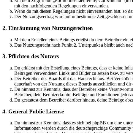
Mit dem Zugriff auf „Forum Inselfaehren by Cai Rönnau“ (im F
mit den nachfolgenden Regelungen einverstanden.
Wenn du mit diesen Regelungen nicht einverstanden bist, so dar
Der Nutzungsvertrag wird auf unbestimmte Zeit geschlossen und
2. Einräumung von Nutzungsrechten
Mit dem Erstellen eines Beitrags erteilst du dem Betreiber ein
Das Nutzungsrecht nach Punkt 2, Unterpunkt a bleibt auch na
3. Pflichten des Nutzers
Du erklärst mit der Erstellung eines Beitrags, dass er keine Inh
Beiträgen verwendeten Links und Bilder zu setzen bzw. zu ve
Der Betreiber des Boards übt das Hausrecht aus. Bei Verstöße
dauerhaft von der Nutzung dieses Boards ausschließen und dir e
Du nimmst zur Kenntnis, dass der Betreiber keine Verantwortung 
Betreiber, dein Benutzerkonto, Beiträge und Funktionen jederze
Du gestattest dem Betreiber darüber hinaus, deine Beiträge abz
4. General Public License
Du nimmst zur Kenntnis, dass es sich bei phpBB um eine unte
Informationen werden durch die deutschsprachige Community un