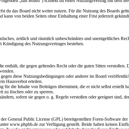
olgenden „das Board“) schließt du einen Nutzungsvertrag mit dem Betr
fst du das Board nicht weiter nutzen. Für die Nutzung des Boards gelten
 kann von beiden Seiten ohne Einhaltung einer Frist jederzeit gekünd
 einfaches, zeitlich und räumlich unbeschränktes und unentgeltliches R
ch Kündigung des Nutzungsvertrages bestehen.
alte enthält, die gegen geltendes Recht oder die guten Sitten verstoßen. 
rwenden.
n gegen diese Nutzungsbedingungen oder anderer im Board veröffentli
in Hausverbot erteilen.
für die Inhalte von Beiträgen übernimmt, die er nicht selbst erstellt 
it zu löschen oder zu sperren.
uändern, sofern sie gegen o. g. Regeln verstoßen oder geeignet sind, 
r der General Public License (GPL) bereitgestellten Foren-Software 
ter www.phpbb.de zur Verfügung gestellt. Beide haben keinen Einflus